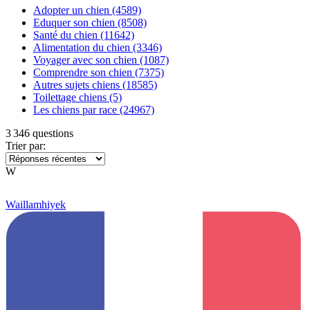
Adopter un chien
(4589)
Eduquer son chien
(8508)
Santé du chien
(11642)
Alimentation du chien
(3346)
Voyager avec son chien
(1087)
Comprendre son chien
(7375)
Autres sujets chiens
(18585)
Toilettage chiens
(5)
Les chiens par race
(24967)
3 346 questions
Trier par:
W
Waillamhiyek