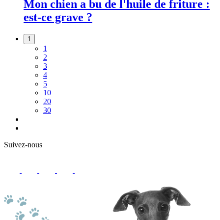
Mon chien a bu de l'huile de friture :
est-ce grave ?
1
1
2
3
4
5
10
20
30
Suivez-nous