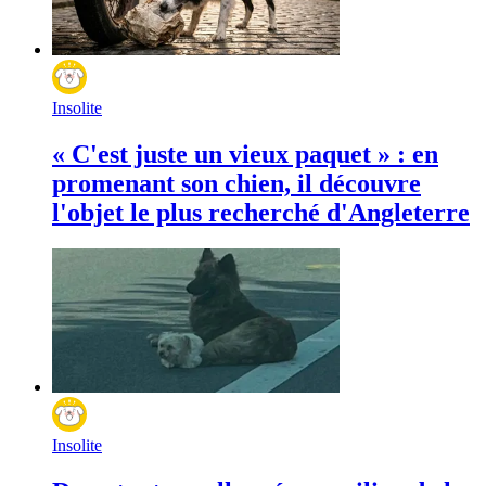
Insolite
« C'est juste un vieux paquet » : en
promenant son chien, il découvre
l'objet le plus recherché d'Angleterre
Insolite