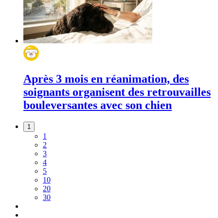
Après 3 mois en réanimation, des
soignants organisent des retrouvailles
bouleversantes avec son chien
1
1
2
3
4
5
10
20
30