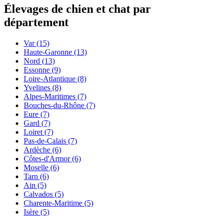
Élevages de chien et chat par
département
Var
(15)
Haute-Garonne
(13)
Nord
(13)
Essonne
(9)
Loire-Atlantique
(8)
Yvelines
(8)
Alpes-Maritimes
(7)
Bouches-du-Rhône
(7)
Eure
(7)
Gard
(7)
Loiret
(7)
Pas-de-Calais
(7)
Ardèche
(6)
Côtes-d'Armor
(6)
Moselle
(6)
Tarn
(6)
Ain
(5)
Calvados
(5)
Charente-Maritime
(5)
Isère
(5)