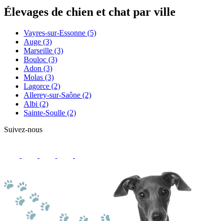
Élevages de chien et chat par ville
Vayres-sur-Essonne
(5)
Auge
(3)
Marseille
(3)
Bouloc
(3)
Adon
(3)
Molas
(3)
Lagorce
(2)
Allerey-sur-Saône
(2)
Albi
(2)
Sainte-Soulle
(2)
Suivez-nous