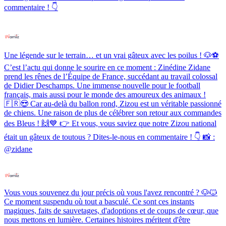
commentaire ! 👇
Une légende sur le terrain… et un vrai gâteux avec les poilus ! 🐶⚽️
C’est l’actu qui donne le sourire en ce moment : Zinédine Zidane
prend les rênes de l’Équipe de France, succédant au travail colossal
de Didier Deschamps. Une immense nouvelle pour le football
français, mais aussi pour le monde des amoureux des animaux !
🇫🇷😍 Car au-delà du ballon rond, Zizou est un véritable passionné
de chiens. Une raison de plus de célébrer son retour aux commandes
des Bleus ! 🙌💙 👉 Et vous, vous saviez que notre Zizou national
était un gâteux de toutous ? Dites-le-nous en commentaire ! 👇 📸 :
@zidane
Vous vous souvenez du jour précis où vous l'avez rencontré ? 🐶🐱
Ce moment suspendu où tout a basculé. Ce sont ces instants
magiques, faits de sauvetages, d'adoptions et de coups de cœur, que
nous mettons en lumière. Certaines histoires méritent d'être