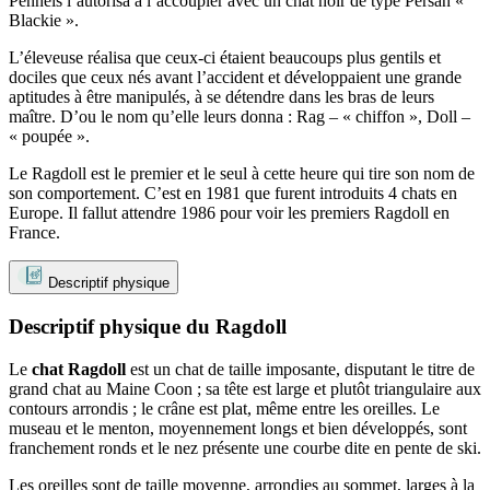
Pennels l’autorisa à l’accoupler avec un chat noir de type Persan «
Blackie ».
L’éleveuse réalisa que ceux-ci étaient beaucoups plus gentils et
dociles que ceux nés avant l’accident et développaient une grande
aptitudes à être manipulés, à se détendre dans les bras de leurs
maître. D’ou le nom qu’elle leurs donna : Rag – « chiffon », Doll –
« poupée ».
Le Ragdoll est le premier et le seul à cette heure qui tire son nom de
son comportement. C’est en 1981 que furent introduits 4 chats en
Europe. Il fallut attendre 1986 pour voir les premiers Ragdoll en
France.
Descriptif physique
Descriptif physique du Ragdoll
Le
chat Ragdoll
est un chat de taille imposante, disputant le titre de
grand chat au Maine Coon ; sa tête est large et plutôt triangulaire aux
contours arrondis ; le crâne est plat, même entre les oreilles. Le
museau et le menton, moyennement longs et bien développés, sont
franchement ronds et le nez présente une courbe dite en pente de ski.
Les oreilles sont de taille moyenne, arrondies au sommet, larges à la