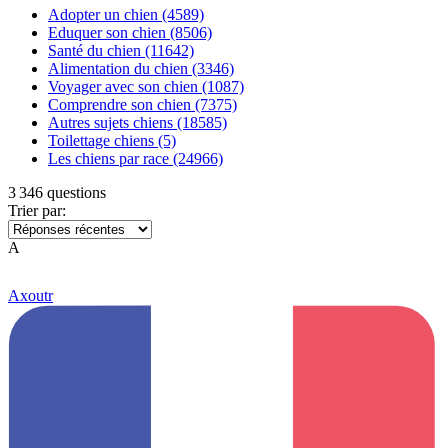
Adopter un chien
(4589)
Eduquer son chien
(8506)
Santé du chien
(11642)
Alimentation du chien
(3346)
Voyager avec son chien
(1087)
Comprendre son chien
(7375)
Autres sujets chiens
(18585)
Toilettage chiens
(5)
Les chiens par race
(24966)
3 346 questions
Trier par:
A
Axoutr