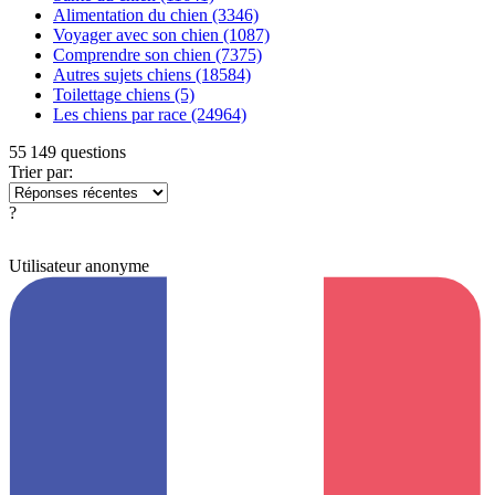
Alimentation du chien
(3346)
Voyager avec son chien
(1087)
Comprendre son chien
(7375)
Autres sujets chiens
(18584)
Toilettage chiens
(5)
Les chiens par race
(24964)
55 149 questions
Trier par:
?
Utilisateur anonyme