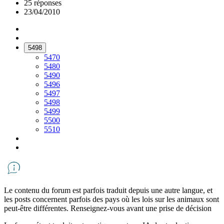
25 réponses
23/04/2010
5498
5470
5480
5490
5496
5497
5498
5499
5500
5510
Le contenu du forum est parfois traduit depuis une autre langue, et
les posts concernent parfois des pays où les lois sur les animaux sont
peut-être différentes. Renseignez-vous avant une prise de décision