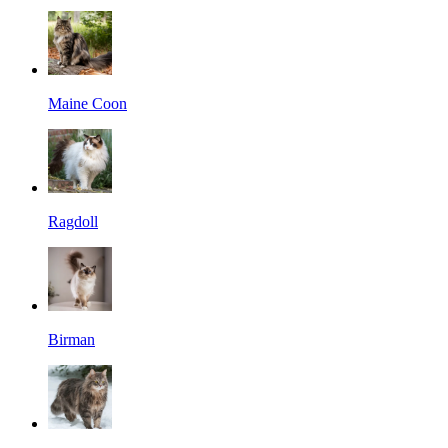
Maine Coon
Ragdoll
Birman