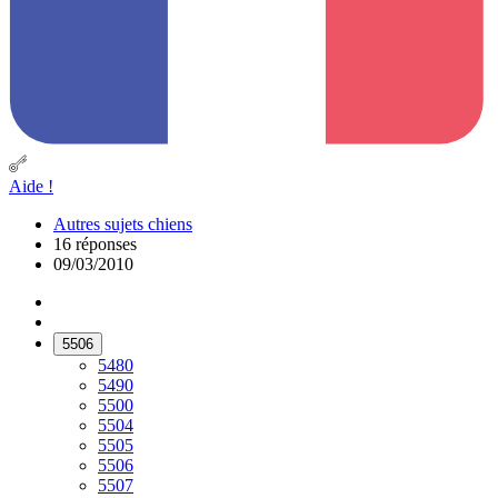
Aide !
Autres sujets chiens
16 réponses
09/03/2010
5506
5480
5490
5500
5504
5505
5506
5507