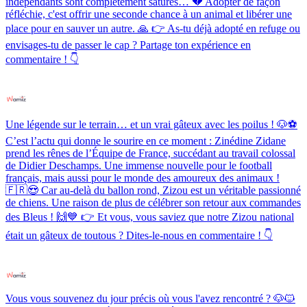
indépendants sont complètement saturés… 💔 Adopter de façon
réfléchie, c'est offrir une seconde chance à un animal et libérer une
place pour en sauver un autre. 🙏 👉 As-tu déjà adopté en refuge ou
envisages-tu de passer le cap ? Partage ton expérience en
commentaire ! 👇
Une légende sur le terrain… et un vrai gâteux avec les poilus ! 🐶⚽️
C’est l’actu qui donne le sourire en ce moment : Zinédine Zidane
prend les rênes de l’Équipe de France, succédant au travail colossal
de Didier Deschamps. Une immense nouvelle pour le football
français, mais aussi pour le monde des amoureux des animaux !
🇫🇷😍 Car au-delà du ballon rond, Zizou est un véritable passionné
de chiens. Une raison de plus de célébrer son retour aux commandes
des Bleus ! 🙌💙 👉 Et vous, vous saviez que notre Zizou national
était un gâteux de toutous ? Dites-le-nous en commentaire ! 👇
Vous vous souvenez du jour précis où vous l'avez rencontré ? 🐶🐱