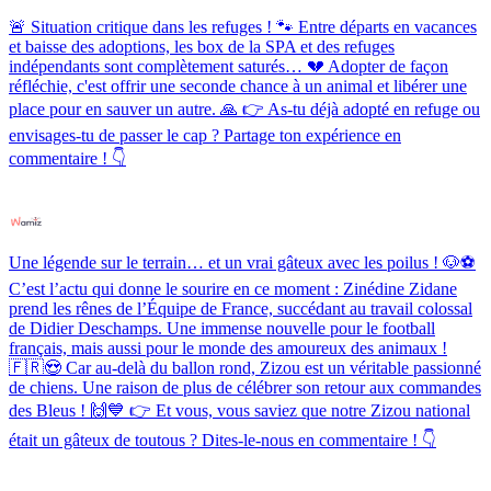
🚨 Situation critique dans les refuges ! 🐾 Entre départs en vacances
et baisse des adoptions, les box de la SPA et des refuges
indépendants sont complètement saturés… 💔 Adopter de façon
réfléchie, c'est offrir une seconde chance à un animal et libérer une
place pour en sauver un autre. 🙏 👉 As-tu déjà adopté en refuge ou
envisages-tu de passer le cap ? Partage ton expérience en
commentaire ! 👇
Une légende sur le terrain… et un vrai gâteux avec les poilus ! 🐶⚽️
C’est l’actu qui donne le sourire en ce moment : Zinédine Zidane
prend les rênes de l’Équipe de France, succédant au travail colossal
de Didier Deschamps. Une immense nouvelle pour le football
français, mais aussi pour le monde des amoureux des animaux !
🇫🇷😍 Car au-delà du ballon rond, Zizou est un véritable passionné
de chiens. Une raison de plus de célébrer son retour aux commandes
des Bleus ! 🙌💙 👉 Et vous, vous saviez que notre Zizou national
était un gâteux de toutous ? Dites-le-nous en commentaire ! 👇