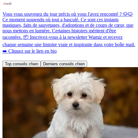
Vous vous souvenez du jour précis où vous l'avez rencontré ? 🐶🐱
Ce moment suspendu où tout a basculé. Ce sont ces instants
magiques, faits de sauvetages, d'adoptions et de coups de cœur, que
nous mettons en lumière. Certaines histoires méritent d'être
racontées. 📦 Inscrivez-vous à la newsletter Wamiz et recevez
chaque semaine une histoire vraie et inspirante dans votre boîte mail.
➡️ Cliquez sur le lien en bio
Top conseils chien
Derniers conseils chien