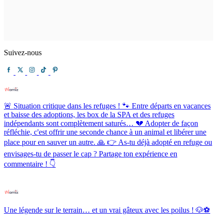
Suivez-nous
🚨 Situation critique dans les refuges ! 🐾 Entre départs en vacances
et baisse des adoptions, les box de la SPA et des refuges
indépendants sont complètement saturés… 💔 Adopter de façon
réfléchie, c'est offrir une seconde chance à un animal et libérer une
place pour en sauver un autre. 🙏 👉 As-tu déjà adopté en refuge ou
envisages-tu de passer le cap ? Partage ton expérience en
commentaire ! 👇
Une légende sur le terrain… et un vrai gâteux avec les poilus ! 🐶⚽️