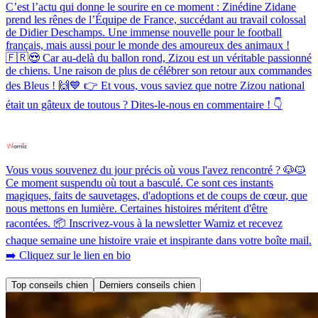
C’est l’actu qui donne le sourire en ce moment : Zinédine Zidane
prend les rênes de l’Équipe de France, succédant au travail colossal
de Didier Deschamps. Une immense nouvelle pour le football
français, mais aussi pour le monde des amoureux des animaux !
🇫🇷😍 Car au-delà du ballon rond, Zizou est un véritable passionné
de chiens. Une raison de plus de célébrer son retour aux commandes
des Bleus ! 🙌💙 👉 Et vous, vous saviez que notre Zizou national
était un gâteux de toutous ? Dites-le-nous en commentaire ! 👇
Vous vous souvenez du jour précis où vous l'avez rencontré ? 🐶🐱
Ce moment suspendu où tout a basculé. Ce sont ces instants
magiques, faits de sauvetages, d'adoptions et de coups de cœur, que
nous mettons en lumière. Certaines histoires méritent d'être
racontées. 📦 Inscrivez-vous à la newsletter Wamiz et recevez
chaque semaine une histoire vraie et inspirante dans votre boîte mail.
➡️ Cliquez sur le lien en bio
Top conseils chien
Derniers conseils chien