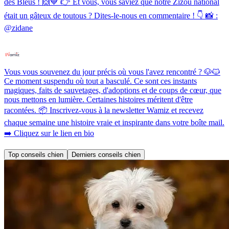
des Bleus ! 🙌💙 👉 Et vous, vous saviez que notre Zizou national
était un gâteux de toutous ? Dites-le-nous en commentaire ! 👇 📸 :
@zidane
Vous vous souvenez du jour précis où vous l'avez rencontré ? 🐶🐱
Ce moment suspendu où tout a basculé. Ce sont ces instants
magiques, faits de sauvetages, d'adoptions et de coups de cœur, que
nous mettons en lumière. Certaines histoires méritent d'être
racontées. 📦 Inscrivez-vous à la newsletter Wamiz et recevez
chaque semaine une histoire vraie et inspirante dans votre boîte mail.
➡️ Cliquez sur le lien en bio
Top conseils chien
Derniers conseils chien