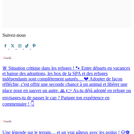
Suivez-nous
🚨 Situation critique dans les refuges ! 🐾 Entre départs en vacances
et baisse des adoptions, les box de la SPA et des refuges
indépendants sont complètement saturés… 💔 Adopter de façon
réfléchie, c'est offrir une seconde chance à un animal et libérer une
place pour en sauver un autre. 🙏 👉 As-tu déjà adopté en refuge ou
envisages-tu de passer le cap ? Partage ton expérience en
commentaire ! 👇
Une légende sur le terrain… et un vrai gâteux avec les poilus ! 🐶⚽️