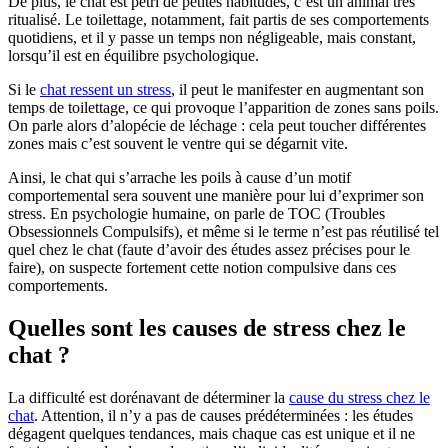
De plus, le chat est pétri de petites habitudes, c’est un animal très
ritualisé. Le toilettage, notamment, fait partis de ses comportements
quotidiens, et il y passe un temps non négligeable, mais constant,
lorsqu’il est en équilibre psychologique.
Si le
chat ressent un stress
, il peut le manifester en augmentant son
temps de toilettage, ce qui provoque l’apparition de zones sans poils.
On parle alors d’alopécie de léchage : cela peut toucher différentes
zones mais c’est souvent le ventre qui se dégarnit vite.
Ainsi, le chat qui s’arrache les poils à cause d’un motif
comportemental sera souvent une manière pour lui d’exprimer son
stress. En psychologie humaine, on parle de TOC (Troubles
Obsessionnels Compulsifs), et même si le terme n’est pas réutilisé tel
quel chez le chat (faute d’avoir des études assez précises pour le
faire), on suspecte fortement cette notion compulsive dans ces
comportements.
Quelles sont les causes de stress chez le
chat ?
La difficulté est dorénavant de déterminer la
cause du stress chez le
chat
. Attention, il n’y a pas de causes prédéterminées : les études
dégagent quelques tendances, mais chaque cas est unique et il ne