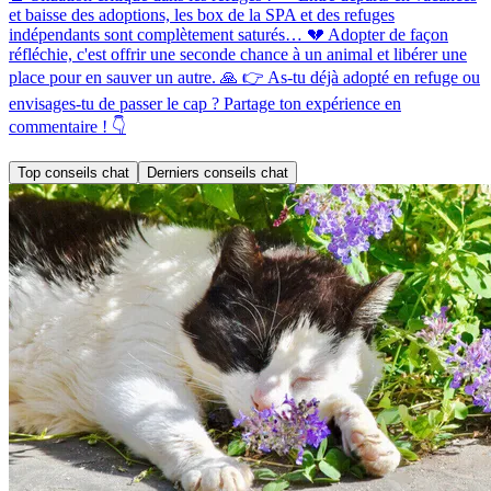
et baisse des adoptions, les box de la SPA et des refuges
indépendants sont complètement saturés… 💔 Adopter de façon
réfléchie, c'est offrir une seconde chance à un animal et libérer une
place pour en sauver un autre. 🙏 👉 As-tu déjà adopté en refuge ou
envisages-tu de passer le cap ? Partage ton expérience en
commentaire ! 👇
Top conseils chat
Derniers conseils chat