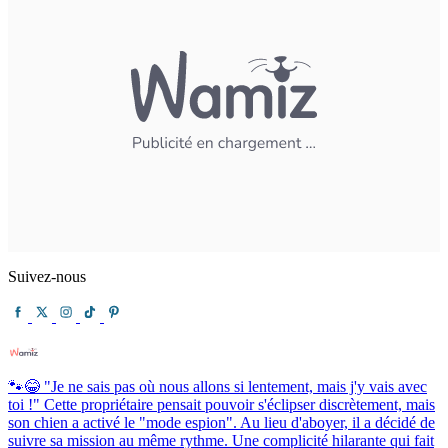
Suivez-nous
🐾😂 "Je ne sais pas où nous allons si lentement, mais j'y vais avec
toi !" Cette propriétaire pensait pouvoir s'éclipser discrètement, mais
son chien a activé le "mode espion". Au lieu d'aboyer, il a décidé de
suivre sa mission au même rythme. Une complicité hilarante qui fait