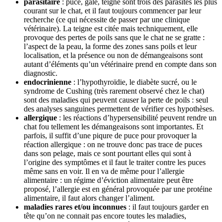
parasitaire
: puce, gale, teigne sont trois des parasites les plus
courant sur le chat, et il faut toujours commencer par leur
recherche (ce qui nécessite de passer par une clinique
vétérinaire). La teigne est citée mais techniquement, elle
provoque des pertes de poils sans que le chat ne se gratte :
l’aspect de la peau, la forme des zones sans poils et leur
localisation, et la présence ou non de démangeaisons sont
autant d’éléments qu’un vétérinaire prend en compte dans son
diagnostic.
endocrinienne
: l’hypothyroïdie, le diabète sucré, ou le
syndrome de Cushing (très rarement observé chez le chat)
sont des maladies qui peuvent causer la perte de poils : seul
des analyses sanguines permettent de vérifier ces hypothèses.
allergique
: les réactions d’hypersensibilité peuvent rendre un
chat fou tellement les démangeaisons sont importantes. Et
parfois, il suffit d’une piqure de puce pour provoquer la
réaction allergique : on ne trouve donc pas trace de puces
dans son pelage, mais ce sont pourtant elles qui sont à
l’origine des symptômes et il faut le traiter contre les puces
même sans en voir. Il en va de même pour l’allergie
alimentaire : un régime d’éviction alimentaire peut être
proposé, l’allergie est en général provoquée par une protéine
alimentaire, il faut alors changer l’aliment.
maladies rares et/ou inconnues
: il faut toujours garder en
tête qu’on ne connait pas encore toutes les maladies,