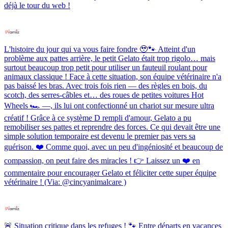
déjà le tour du web !
L'histoire du jour qui va vous faire fondre 🥹🐾 Atteint d'un
problème aux pattes arrière, le petit Gelato était trop rigolo… mais
surtout beaucoup trop petit pour utiliser un fauteuil roulant pour
animaux classique ! Face à cette situation, son équipe vétérinaire n'a
pas baissé les bras. Avec trois fois rien — des règles en bois, du
scotch, des serres-câbles et… des roues de petites voitures Hot
Wheels 🏎️ —, ils lui ont confectionné un chariot sur mesure ultra
créatif ! Grâce à ce système D rempli d'amour, Gelato a pu
remobiliser ses pattes et reprendre des forces. Ce qui devait être une
simple solution temporaire est devenu le premier pas vers sa
guérison. ❤️ Comme quoi, avec un peu d'ingéniosité et beaucoup de
compassion, on peut faire des miracles ! 👉 Laissez un ❤️ en
commentaire pour encourager Gelato et féliciter cette super équipe
vétérinaire ! (Via: @cincyanimalcare )
🚨 Situation critique dans les refuges ! 🐾 Entre départs en vacances