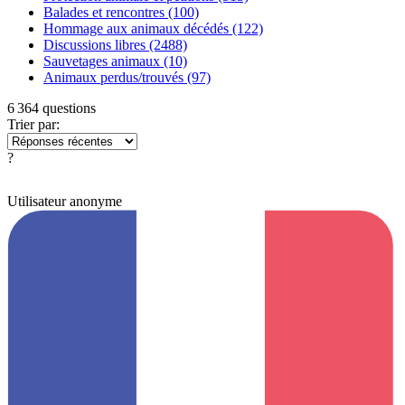
Balades et rencontres
(100)
Hommage aux animaux décédés
(122)
Discussions libres
(2488)
Sauvetages animaux
(10)
Animaux perdus/trouvés
(97)
6 364 questions
Trier par:
?
Utilisateur anonyme