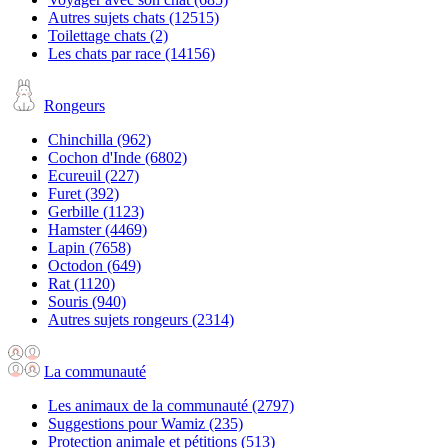
Autres sujets chats
(12515)
Toilettage chats
(2)
Les chats par race
(14156)
Rongeurs
Chinchilla
(962)
Cochon d'Inde
(6802)
Ecureuil
(227)
Furet
(392)
Gerbille
(1123)
Hamster
(4469)
Lapin
(7658)
Octodon
(649)
Rat
(1120)
Souris
(940)
Autres sujets rongeurs
(2314)
La communauté
Les animaux de la communauté
(2797)
Suggestions pour Wamiz
(235)
Protection animale et pétitions
(513)