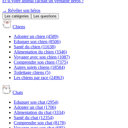
Et si votre animal cachait un véritable héros ?
→
Révéler son héros
Les catégories
Les questions
Chiens
Adopter un chien
(4589)
Eduquer son chien
(8506)
Santé du chien
(11638)
Alimentation du chien
(3346)
Voyager avec son chien
(1087)
Comprendre son chien
(7375)
Autres sujets chiens
(18584)
Toilettage chiens
(5)
Les chiens par race
(24963)
Chats
Eduquer son chat
(2954)
Adopter un chat
(1706)
Alimentation du chat
(3334)
Santé du chat
(12354)
Comprendre son chat
(8178)
Voyager avec son chat
(685)