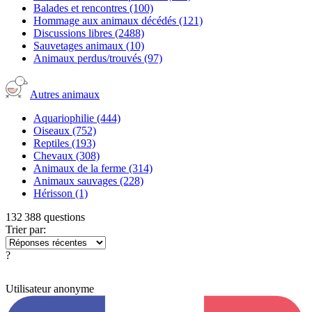
Balades et rencontres
(100)
Hommage aux animaux décédés
(121)
Discussions libres
(2488)
Sauvetages animaux
(10)
Animaux perdus/trouvés
(97)
Autres animaux
Aquariophilie
(444)
Oiseaux
(752)
Reptiles
(193)
Chevaux
(308)
Animaux de la ferme
(314)
Animaux sauvages
(228)
Hérisson
(1)
132 388 questions
Trier par:
?
Utilisateur anonyme