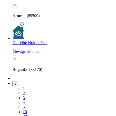
Armeau (89500)
De l'élite Noir et Feu
Élevage de chien
Brignoles (83170)
3
1
2
3
4
5
10