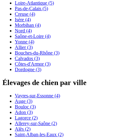
Loire-Atlantique
(5)
Pas-de-Calais
(5)
Creuse
(4)
Isère
(4)
Morbihan
(4)
Nord
(4)
Saône-et-Loire
(4)
Yonne
(4)
Allier
(3)
Bouches-du-Rhône
(3)
Calvados
(3)
Côtes-d'Armor
(3)
Dordogne
(3)
Élevages de chien par ville
Vayres-sur-Essonne
(4)
Auge
(3)
Bouloc
(3)
Adon
(3)
Lagorce
(2)
Allerey-sur-Saône
(2)
Alès
(2)
Saint-Alban-les-Eaux
(2)