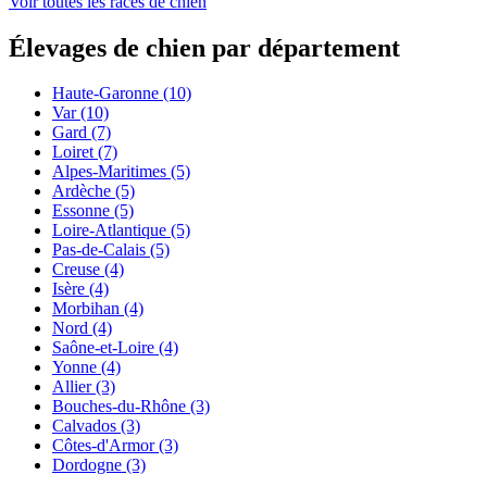
Voir toutes les races de chien
Élevages de chien par département
Haute-Garonne
(10)
Var
(10)
Gard
(7)
Loiret
(7)
Alpes-Maritimes
(5)
Ardèche
(5)
Essonne
(5)
Loire-Atlantique
(5)
Pas-de-Calais
(5)
Creuse
(4)
Isère
(4)
Morbihan
(4)
Nord
(4)
Saône-et-Loire
(4)
Yonne
(4)
Allier
(3)
Bouches-du-Rhône
(3)
Calvados
(3)
Côtes-d'Armor
(3)
Dordogne
(3)