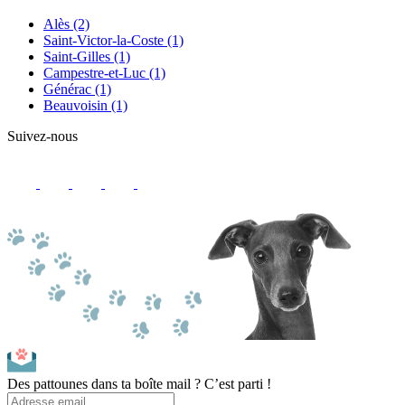
Alès
(2)
Saint-Victor-la-Coste
(1)
Saint-Gilles
(1)
Campestre-et-Luc
(1)
Générac
(1)
Beauvoisin
(1)
Suivez-nous
Des pattounes dans ta boîte mail ? C’est parti !