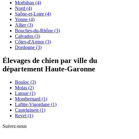
Morbihan
(4)
Nord
(4)
Saône-et-Loire
(4)
Yonne
(4)
Allier
(3)
Bouches-du-Rhône
(3)
Calvados
(3)
Côtes-d'Armor
(3)
Dordogne
(3)
Élevages de chien par ville du
département Haute-Garonne
Bouloc
(3)
Molas
(2)
Latoue
(1)
Montbernard
(1)
Lafitte-Vigordane
(1)
Castelginest
(1)
Revel
(1)
Suivez-nous