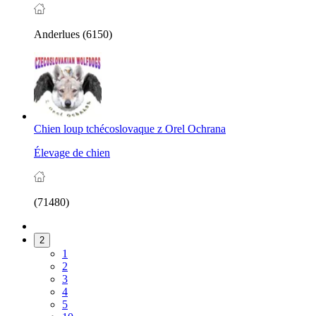
Anderlues (6150)
Chien loup tchécoslovaque z Orel Ochrana
Élevage de chien
(71480)
2
1
2
3
4
5