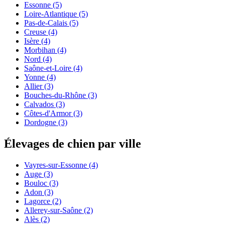
Essonne
(5)
Loire-Atlantique
(5)
Pas-de-Calais
(5)
Creuse
(4)
Isère
(4)
Morbihan
(4)
Nord
(4)
Saône-et-Loire
(4)
Yonne
(4)
Allier
(3)
Bouches-du-Rhône
(3)
Calvados
(3)
Côtes-d'Armor
(3)
Dordogne
(3)
Élevages de chien par ville
Vayres-sur-Essonne
(4)
Auge
(3)
Bouloc
(3)
Adon
(3)
Lagorce
(2)
Allerey-sur-Saône
(2)
Alès
(2)