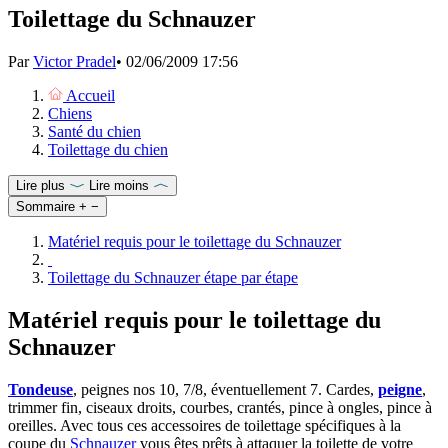
Toilettage du Schnauzer
Par
Victor Pradel
•
02/06/2009 17:56
Accueil
Chiens
Santé du chien
Toilettage du chien
Lire plus
Lire moins
Sommaire
+
−
Matériel requis pour le toilettage du Schnauzer
Toilettage du Schnauzer étape par étape
Matériel requis pour le toilettage du
Schnauzer
Tondeuse
, peignes nos 10, 7/8, éventuellement 7. Cardes,
peigne
,
trimmer fin, ciseaux droits, courbes, crantés, pince à ongles, pince à
oreilles. Avec tous ces accessoires de toilettage spécifiques à la
coupe du
Schnauzer
vous êtes prêts à attaquer la toilette de votre