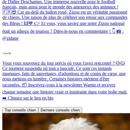
de Didier Deschamps. Une immense nouvelle pour le football
français, mais aussi pour le monde des amoureux des animaux !
🇫🇷😍 Car au-delà du ballon rond, Zizou est un véritable passionné
de chiens. Une raison de plus de célébrer son retour aux commandes
des Bleus ! 🙌💙 👉 Et vous, vous saviez que notre Zizou national
était un gâteux de toutous ? Dites-le-nous en commentaire ! 👇 📸 :
@zidane
Vous vous souvenez du jour précis où vous l'avez rencontré ? 🐶🐱
Ce moment suspendu où tout a basculé. Ce sont ces instants
magiques, faits de sauvetages, d'adoptions et de coups de cœur, que
nous mettons en lumière. Certaines histoires méritent d'être
racontées. 📦 Inscrivez-vous à la newsletter Wamiz et recevez
chaque semaine une histoire vraie et inspirante dans votre boîte mail.
➡️ Cliquez sur le lien en bio
Top conseils chien
Derniers conseils chien