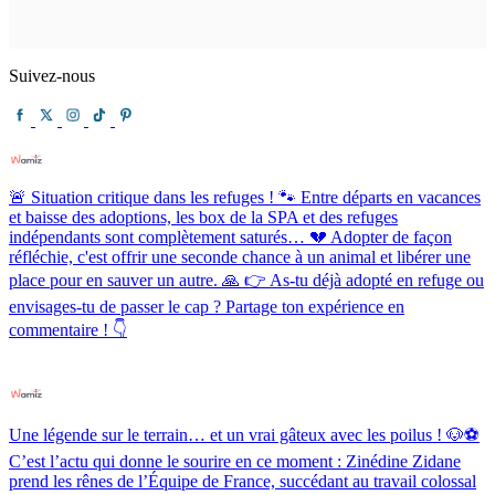
Suivez-nous
🚨 Situation critique dans les refuges ! 🐾 Entre départs en vacances
et baisse des adoptions, les box de la SPA et des refuges
indépendants sont complètement saturés… 💔 Adopter de façon
réfléchie, c'est offrir une seconde chance à un animal et libérer une
place pour en sauver un autre. 🙏 👉 As-tu déjà adopté en refuge ou
envisages-tu de passer le cap ? Partage ton expérience en
commentaire ! 👇
Une légende sur le terrain… et un vrai gâteux avec les poilus ! 🐶⚽️
C’est l’actu qui donne le sourire en ce moment : Zinédine Zidane
prend les rênes de l’Équipe de France, succédant au travail colossal