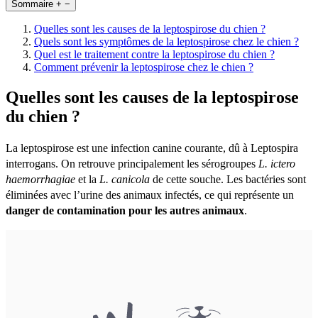
Sommaire
+
−
Quelles sont les causes de la leptospirose du chien ?
Quels sont les symptômes de la leptospirose chez le chien ?
Quel est le traitement contre la leptospirose du chien ?
Comment prévenir la leptospirose chez le chien ?
Quelles sont les causes de la leptospirose
du chien ?
La leptospirose est une infection canine courante, dû à Leptospira
interrogans. On retrouve principalement les sérogroupes
L. ictero
haemorrhagiae
et la
L. canicola
de cette souche. Les bactéries sont
éliminées avec l’urine des animaux infectés, ce qui représente un
danger de contamination pour les autres animaux
.