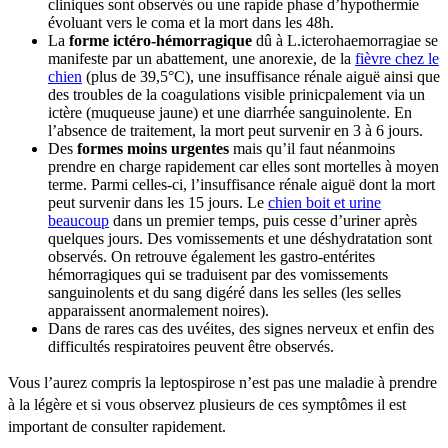
cliniques sont observés ou une rapide phase d’hypothermie
évoluant vers le coma et la mort dans les 48h.
La
forme ictéro-hémorragique
dû à L.icterohaemorragiae se
manifeste par un abattement, une anorexie, de la
fièvre chez le
chien
(plus de 39,5°C), une insuffisance rénale aiguë ainsi que
des troubles de la coagulations visible prinicpalement via un
ictère (muqueuse jaune) et une diarrhée sanguinolente. En
l’absence de traitement, la mort peut survenir en 3 à 6 jours.
Des
formes moins urgentes
mais qu’il faut néanmoins
prendre en charge rapidement car elles sont mortelles à moyen
terme. Parmi celles-ci, l’insuffisance rénale aiguë dont la mort
peut survenir dans les 15 jours. Le
chien boit et urine
beaucoup
dans un premier temps, puis cesse d’uriner après
quelques jours. Des vomissements et une déshydratation sont
observés. On retrouve également les gastro-entérites
hémorragiques qui se traduisent par des vomissements
sanguinolents et du sang digéré dans les selles (les selles
apparaissent anormalement noires).
Dans de rares cas des uvéites, des signes nerveux et enfin des
difficultés respiratoires peuvent être observés.
Vous l’aurez compris la leptospirose n’est pas une maladie à prendre
à la légère et si vous observez plusieurs de ces symptômes il est
important de consulter rapidement.