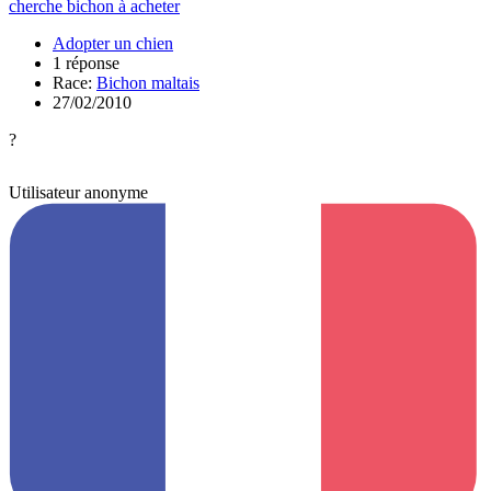
cherche bichon à acheter
Adopter un chien
1 réponse
Race:
Bichon maltais
27/02/2010
?
Utilisateur anonyme