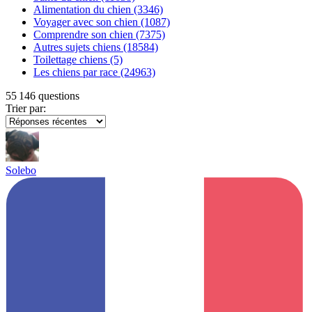
Alimentation du chien
(3346)
Voyager avec son chien
(1087)
Comprendre son chien
(7375)
Autres sujets chiens
(18584)
Toilettage chiens
(5)
Les chiens par race
(24963)
55 146 questions
Trier par:
Solebo