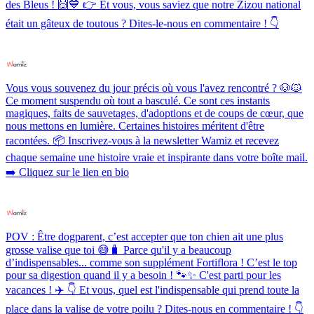
des Bleus ! 🙌💙 👉 Et vous, vous saviez que notre Zizou national
était un gâteux de toutous ? Dites-le-nous en commentaire ! 👇
Vous vous souvenez du jour précis où vous l'avez rencontré ? 🐶🐱
Ce moment suspendu où tout a basculé. Ce sont ces instants
magiques, faits de sauvetages, d'adoptions et de coups de cœur, que
nous mettons en lumière. Certaines histoires méritent d'être
racontées. 📦 Inscrivez-vous à la newsletter Wamiz et recevez
chaque semaine une histoire vraie et inspirante dans votre boîte mail.
➡️ Cliquez sur le lien en bio
POV : Être dogparent, c’est accepter que ton chien ait une plus
grosse valise que toi 😅🧳 Parce qu'il y a beaucoup
d’indispensables... comme son supplément Fortiflora ! C’est le top
pour sa digestion quand il y a besoin ! 🐾✨ C'est parti pour les
vacances ! ✈️ 👇 Et vous, quel est l'indispensable qui prend toute la
place dans la valise de votre poilu ? Dites-nous en commentaire ! 👇