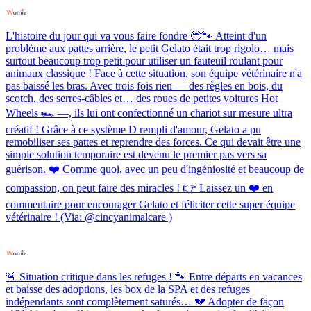
L'histoire du jour qui va vous faire fondre 🥹🐾 Atteint d'un
problème aux pattes arrière, le petit Gelato était trop rigolo… mais
surtout beaucoup trop petit pour utiliser un fauteuil roulant pour
animaux classique ! Face à cette situation, son équipe vétérinaire n'a
pas baissé les bras. Avec trois fois rien — des règles en bois, du
scotch, des serres-câbles et… des roues de petites voitures Hot
Wheels 🏎️ —, ils lui ont confectionné un chariot sur mesure ultra
créatif ! Grâce à ce système D rempli d'amour, Gelato a pu
remobiliser ses pattes et reprendre des forces. Ce qui devait être une
simple solution temporaire est devenu le premier pas vers sa
guérison. ❤️ Comme quoi, avec un peu d'ingéniosité et beaucoup de
compassion, on peut faire des miracles ! 👉 Laissez un ❤️ en
commentaire pour encourager Gelato et féliciter cette super équipe
vétérinaire ! (Via: @cincyanimalcare )
🚨 Situation critique dans les refuges ! 🐾 Entre départs en vacances
et baisse des adoptions, les box de la SPA et des refuges
indépendants sont complètement saturés… 💔 Adopter de façon