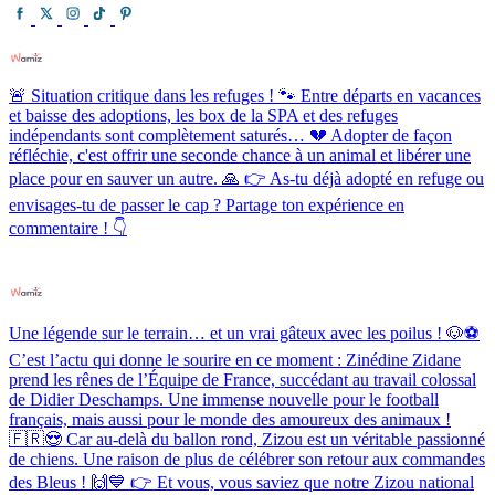
🚨 Situation critique dans les refuges ! 🐾 Entre départs en vacances
et baisse des adoptions, les box de la SPA et des refuges
indépendants sont complètement saturés… 💔 Adopter de façon
réfléchie, c'est offrir une seconde chance à un animal et libérer une
place pour en sauver un autre. 🙏 👉 As-tu déjà adopté en refuge ou
envisages-tu de passer le cap ? Partage ton expérience en
commentaire ! 👇
Une légende sur le terrain… et un vrai gâteux avec les poilus ! 🐶⚽️
C’est l’actu qui donne le sourire en ce moment : Zinédine Zidane
prend les rênes de l’Équipe de France, succédant au travail colossal
de Didier Deschamps. Une immense nouvelle pour le football
français, mais aussi pour le monde des amoureux des animaux !
🇫🇷😍 Car au-delà du ballon rond, Zizou est un véritable passionné
de chiens. Une raison de plus de célébrer son retour aux commandes
des Bleus ! 🙌💙 👉 Et vous, vous saviez que notre Zizou national