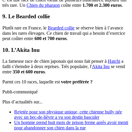
très rare. Un
Chien du pharaon
coûte entre
1.700 et 2.300 euros
.
9. Le Bearded collie
Plutôt rare en France, le
Bearded collie
se réserve bien à l’avance
dans les rares élevages. Ce chien de travail qui a besoin d’exercice
peut coûter entre
600 et 700 euros
.
10. L’Akita Inu
La fameuse race de chien japonais qui nous fait penser à
Hatchi
a
failli s’éteindre à deux reprises. Très populaire, l'
Akita Inu
se vend
entre
350 et 600 euros
.
Parmi ces 10 races, laquelle est
votre préférée ?
Publi-communiqué
Plus d’actualités sur...
Rejetée pour son physique unique, cette chienne bully née
avec un bec-de-lièvre a vu son destin basculer
Un homme prend huit mois de prison ferme après avoir menti
pour abandonner son chien dans la rue