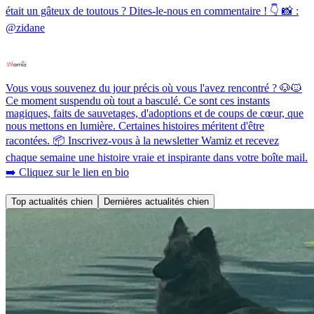
était un gâteux de toutous ? Dites-le-nous en commentaire ! 👇 📸 :
@zidane
Vous vous souvenez du jour précis où vous l'avez rencontré ? 🐶🐱
Ce moment suspendu où tout a basculé. Ce sont ces instants
magiques, faits de sauvetages, d'adoptions et de coups de cœur, que
nous mettons en lumière. Certaines histoires méritent d'être
racontées. 📦 Inscrivez-vous à la newsletter Wamiz et recevez
chaque semaine une histoire vraie et inspirante dans votre boîte mail.
➡️ Cliquez sur le lien en bio
Top actualités chien
Dernières actualités chien