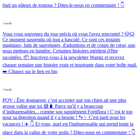
était un gâteux de toutous ? Dites-le-nous en commentaire ! 👇
Vous vous souvenez du jour précis où vous l'avez rencontré ? 🐶🐱
Ce moment suspendu où tout a basculé. Ce sont ces instants
magiques, faits de sauvetages, d'adoptions et de coups de cœur, que
nous mettons en lumière. Certaines histoires méritent d'être
racontées. 📦 Inscrivez-vous à la newsletter Wamiz et recevez
chaque semaine une histoire vraie et inspirante dans votre boîte mail.
➡️ Cliquez sur le lien en bio
POV : Être dogparent, c’est accepter que ton chien ait une plus
grosse valise que toi 😅🧳 Parce qu'il y a beaucoup
d’indispensables... comme son supplément Fortiflora ! C’est le top
pour sa digestion quand il y a besoin ! 🐾✨ C'est parti pour les
vacances ! ✈️ 👇 Et vous, quel est l'indispensable qui prend toute la
place dans la valise de votre poilu ? Dites-nous en commentaire ! 👇