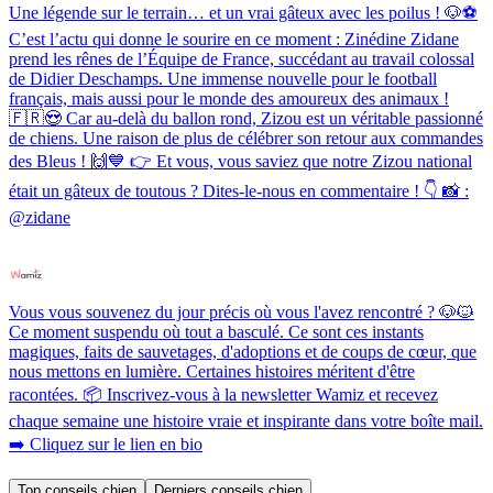
Une légende sur le terrain… et un vrai gâteux avec les poilus ! 🐶⚽️
C’est l’actu qui donne le sourire en ce moment : Zinédine Zidane
prend les rênes de l’Équipe de France, succédant au travail colossal
de Didier Deschamps. Une immense nouvelle pour le football
français, mais aussi pour le monde des amoureux des animaux !
🇫🇷😍 Car au-delà du ballon rond, Zizou est un véritable passionné
de chiens. Une raison de plus de célébrer son retour aux commandes
des Bleus ! 🙌💙 👉 Et vous, vous saviez que notre Zizou national
était un gâteux de toutous ? Dites-le-nous en commentaire ! 👇 📸 :
@zidane
Vous vous souvenez du jour précis où vous l'avez rencontré ? 🐶🐱
Ce moment suspendu où tout a basculé. Ce sont ces instants
magiques, faits de sauvetages, d'adoptions et de coups de cœur, que
nous mettons en lumière. Certaines histoires méritent d'être
racontées. 📦 Inscrivez-vous à la newsletter Wamiz et recevez
chaque semaine une histoire vraie et inspirante dans votre boîte mail.
➡️ Cliquez sur le lien en bio
Top conseils chien
Derniers conseils chien