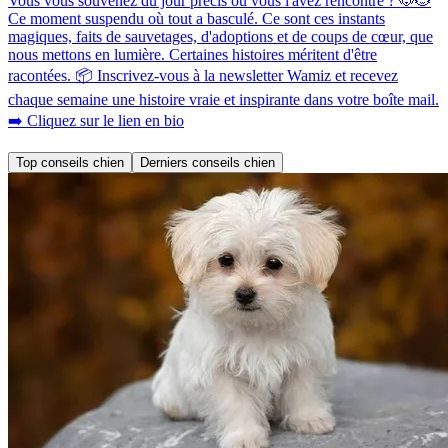
Vous vous souvenez du jour précis où vous l'avez rencontré ? 🐶🐱
Ce moment suspendu où tout a basculé. Ce sont ces instants
magiques, faits de sauvetages, d'adoptions et de coups de cœur, que
nous mettons en lumière. Certaines histoires méritent d'être
racontées. 📦 Inscrivez-vous à la newsletter Wamiz et recevez
chaque semaine une histoire vraie et inspirante dans votre boîte mail.
➡️ Cliquez sur le lien en bio
Top conseils chien
Derniers conseils chien