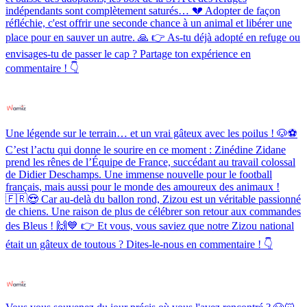
indépendants sont complètement saturés… 💔 Adopter de façon
réfléchie, c'est offrir une seconde chance à un animal et libérer une
place pour en sauver un autre. 🙏 👉 As-tu déjà adopté en refuge ou
envisages-tu de passer le cap ? Partage ton expérience en
commentaire ! 👇
Une légende sur le terrain… et un vrai gâteux avec les poilus ! 🐶⚽️
C’est l’actu qui donne le sourire en ce moment : Zinédine Zidane
prend les rênes de l’Équipe de France, succédant au travail colossal
de Didier Deschamps. Une immense nouvelle pour le football
français, mais aussi pour le monde des amoureux des animaux !
🇫🇷😍 Car au-delà du ballon rond, Zizou est un véritable passionné
de chiens. Une raison de plus de célébrer son retour aux commandes
des Bleus ! 🙌💙 👉 Et vous, vous saviez que notre Zizou national
était un gâteux de toutous ? Dites-le-nous en commentaire ! 👇