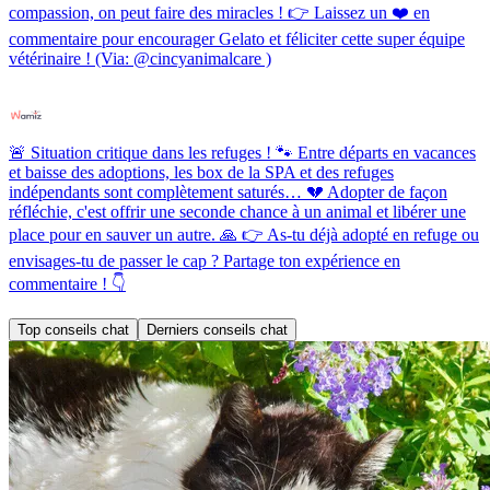
compassion, on peut faire des miracles ! 👉 Laissez un ❤️ en
commentaire pour encourager Gelato et féliciter cette super équipe
vétérinaire ! (Via: @cincyanimalcare )
🚨 Situation critique dans les refuges ! 🐾 Entre départs en vacances
et baisse des adoptions, les box de la SPA et des refuges
indépendants sont complètement saturés… 💔 Adopter de façon
réfléchie, c'est offrir une seconde chance à un animal et libérer une
place pour en sauver un autre. 🙏 👉 As-tu déjà adopté en refuge ou
envisages-tu de passer le cap ? Partage ton expérience en
commentaire ! 👇
Top conseils chat
Derniers conseils chat