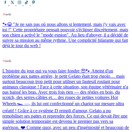
🐾😂 "Je ne sais pas où nous allons si lentement, mais j'y vais avec
toi !" Cette propriétaire pensait pouvoir s'éclipser discrètement, mais
son chien a activé le "mode espion". Au lieu d'aboyer, il a décidé de
suivre sa mission au même rythme. Une complicité hilarante qui fait
déjà le tour du web !
L'histoire du jour qui va vous faire fondre 🥹🐾 Atteint d'un
problème aux pattes arrière, le petit Gelato était trop rigolo… mais
surtout beaucoup trop petit pour utiliser un fauteuil roulant pour
animaux classique ! Face à cette situation, son équipe vétérinaire n'a
pas baissé les bras. Avec trois fois rien — des règles en bois, du
scotch, des serres-câbles et… des roues de petites voitures Hot
Wheels 🏎️ —, ils lui ont confectionné un chariot sur mesure ultra
créatif ! Grâce à ce système D rempli d'amour, Gelato a pu
remobiliser ses pattes et reprendre des forces. Ce qui devait être une
simple solution temporaire est devenu le premier pas vers sa
guérison. ❤️ Comme quoi, avec un peu d'ingéniosité et beaucoup de