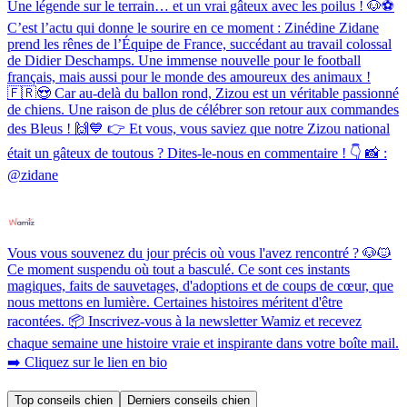
Une légende sur le terrain… et un vrai gâteux avec les poilus ! 🐶⚽️
C’est l’actu qui donne le sourire en ce moment : Zinédine Zidane
prend les rênes de l’Équipe de France, succédant au travail colossal
de Didier Deschamps. Une immense nouvelle pour le football
français, mais aussi pour le monde des amoureux des animaux !
🇫🇷😍 Car au-delà du ballon rond, Zizou est un véritable passionné
de chiens. Une raison de plus de célébrer son retour aux commandes
des Bleus ! 🙌💙 👉 Et vous, vous saviez que notre Zizou national
était un gâteux de toutous ? Dites-le-nous en commentaire ! 👇 📸 :
@zidane
Vous vous souvenez du jour précis où vous l'avez rencontré ? 🐶🐱
Ce moment suspendu où tout a basculé. Ce sont ces instants
magiques, faits de sauvetages, d'adoptions et de coups de cœur, que
nous mettons en lumière. Certaines histoires méritent d'être
racontées. 📦 Inscrivez-vous à la newsletter Wamiz et recevez
chaque semaine une histoire vraie et inspirante dans votre boîte mail.
➡️ Cliquez sur le lien en bio
Top conseils chien
Derniers conseils chien