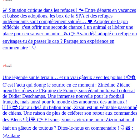
🚨 Situation critique dans les refuges ! 🐾 Entre départs en vacances
et baisse des adoptions, les box de la SPA et des refuges
indépendants sont complètement saturés… 💔 Adopter de façon
réfléchie, c'est offrir une seconde chance à un animal et libérer une
place pour en sauver un autre. 🙏 👉 As-tu déjà adopté en refuge ou
envisages-tu de passer le cap ? Partage ton expérience en
commentaire ! 👇
Une légende sur le terrain… et un vrai gâteux avec les poilus ! 🐶⚽️
C’est l’actu qui donne le sourire en ce moment : Zinédine Zidane
prend les rênes de l’Équipe de France, succédant au travail colossal
de Didier Deschamps. Une immense nouvelle pour le football
français, mais aussi pour le monde des amoureux des animaux !
🇫🇷😍 Car au-delà du ballon rond, Zizou est un véritable passionné
de chiens. Une raison de plus de célébrer son retour aux commandes
des Bleus ! 🙌💙 👉 Et vous, vous saviez que notre Zizou national
était un gâteux de toutous ? Dites-le-nous en commentaire ! 👇 📸 :
@zidane