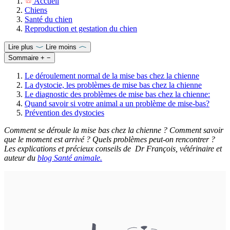
Accueil
Chiens
Santé du chien
Reproduction et gestation du chien
Lire plus
Lire moins
Sommaire
+
−
Le déroulement normal de la mise bas chez la chienne
La dystocie, les problèmes de mise bas chez la chienne
Le diagnostic des problèmes de mise bas chez la chienne:
Quand savoir si votre animal a un problème de mise-bas?
Prévention des dystocies
Comment se déroule la mise bas chez la chienne ? Comment savoir
que le moment est arrivé ? Quels problèmes peut-on rencontrer ?
Les explications et précieux conseils de Dr François, vétérinaire
et
auteur du
blog Santé animale.