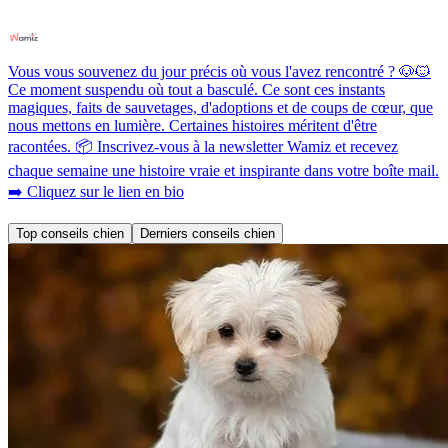
Vous vous souvenez du jour précis où vous l'avez rencontré ? 🐶🐱
Ce moment suspendu où tout a basculé. Ce sont ces instants
magiques, faits de sauvetages, d'adoptions et de coups de cœur, que
nous mettons en lumière. Certaines histoires méritent d'être
racontées. 📦 Inscrivez-vous à la newsletter Wamiz et recevez
chaque semaine une histoire vraie et inspirante dans votre boîte mail.
➡️ Cliquez sur le lien en bio
Top conseils chien
Derniers conseils chien