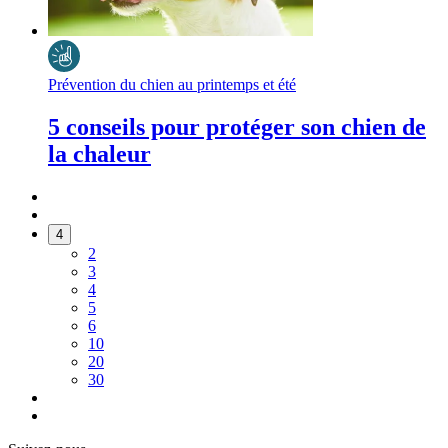
Prévention du chien au printemps et été
5 conseils pour protéger son chien de
la chaleur
4
2
3
4
5
6
10
20
30