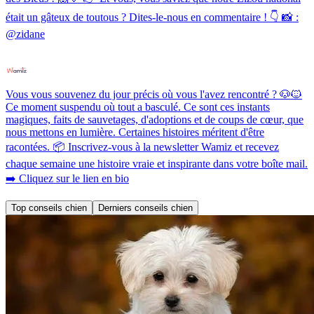
était un gâteux de toutous ? Dites-le-nous en commentaire ! 👇 📸 :
@zidane
Vous vous souvenez du jour précis où vous l'avez rencontré ? 🐶🐱
Ce moment suspendu où tout a basculé. Ce sont ces instants
magiques, faits de sauvetages, d'adoptions et de coups de cœur, que
nous mettons en lumière. Certaines histoires méritent d'être
racontées. 📦 Inscrivez-vous à la newsletter Wamiz et recevez
chaque semaine une histoire vraie et inspirante dans votre boîte mail.
➡️ Cliquez sur le lien en bio
Top conseils chien
Derniers conseils chien