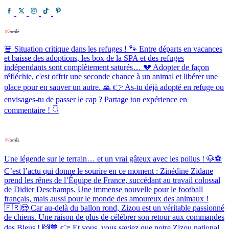
🚨 Situation critique dans les refuges ! 🐾 Entre départs en vacances
et baisse des adoptions, les box de la SPA et des refuges
indépendants sont complètement saturés… 💔 Adopter de façon
réfléchie, c'est offrir une seconde chance à un animal et libérer une
place pour en sauver un autre. 🙏 👉 As-tu déjà adopté en refuge ou
envisages-tu de passer le cap ? Partage ton expérience en
commentaire ! 👇
Une légende sur le terrain… et un vrai gâteux avec les poilus ! 🐶⚽️
C’est l’actu qui donne le sourire en ce moment : Zinédine Zidane
prend les rênes de l’Équipe de France, succédant au travail colossal
de Didier Deschamps. Une immense nouvelle pour le football
français, mais aussi pour le monde des amoureux des animaux !
🇫🇷😍 Car au-delà du ballon rond, Zizou est un véritable passionné
de chiens. Une raison de plus de célébrer son retour aux commandes
des Bleus ! 🙌💙 👉 Et vous, vous saviez que notre Zizou national