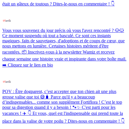
était un gâteux de toutous ? Dites-le-nous en commentaire ! 👇
Vous vous souvenez du jour précis où vous l'avez rencontré ? 🐶🐱
Ce moment suspendu où tout a basculé. Ce sont ces instants
magiques, faits de sauvetages, d'adoptions et de coups de cœur, que
nous mettons en lumière. Certaines histoires méritent d'être
racontées. 📦 Inscrivez-vous à la newsletter Wamiz et recevez
chaque semaine une histoire vraie et inspirante dans votre boîte mail.
➡️ Cliquez sur le lien en bio
POV : Être dogparent, c’est accepter que ton chien ait une plus
grosse valise que toi 😅🧳 Parce qu'il y a beaucoup
d’indispensables... comme son supplément Fortiflora ! C’est le top
pour sa digestion quand il y a besoin ! 🐾✨ C'est parti pour les
vacances ! ✈️ 👇 Et vous, quel est l'indispensable qui prend toute la
place dans la valise de votre poilu ? Dites-nous en commentaire ! 👇