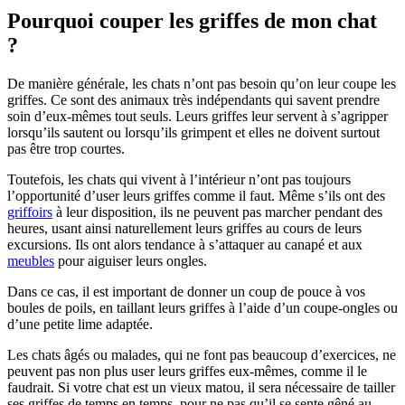
Pourquoi couper les griffes de mon chat
?
De manière générale, les chats n’ont pas besoin qu’on leur coupe les
griffes. Ce sont des animaux très indépendants qui savent prendre
soin d’eux-mêmes tout seuls. Leurs griffes leur servent à s’agripper
lorsqu’ils sautent ou lorsqu’ils grimpent et elles ne doivent surtout
pas être trop courtes.
Toutefois, les chats qui vivent à l’intérieur n’ont pas toujours
l’opportunité d’user leurs griffes comme il faut. Même s’ils ont des
griffoirs
à leur disposition, ils ne peuvent pas marcher pendant des
heures, usant ainsi naturellement leurs griffes au cours de leurs
excursions. Ils ont alors tendance à s’attaquer au canapé et aux
meubles
pour aiguiser leurs ongles.
Dans ce cas, il est important de donner un coup de pouce à vos
boules de poils, en taillant leurs griffes à l’aide d’un coupe-ongles ou
d’une petite lime adaptée.
Les chats âgés ou malades, qui ne font pas beaucoup d’exercices, ne
peuvent pas non plus user leurs griffes eux-mêmes, comme il le
faudrait. Si votre chat est un vieux matou, il sera nécessaire de tailler
ses griffes de temps en temps, pour ne pas qu’il se sente gêné au