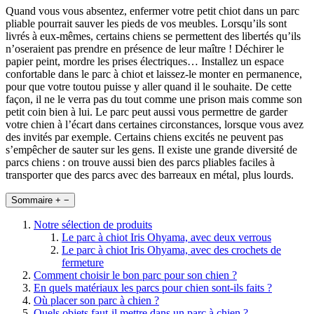
Quand vous vous absentez, enfermer votre petit chiot dans un parc
pliable pourrait sauver les pieds de vos meubles. Lorsqu’ils sont
livrés à eux-mêmes, certains chiens se permettent des libertés qu’ils
n’oseraient pas prendre en présence de leur maître ! Déchirer le
papier peint, mordre les prises électriques… Installez un espace
confortable dans le parc à chiot et laissez-le monter en permanence,
pour que votre toutou puisse y aller quand il le souhaite. De cette
façon, il ne le verra pas du tout comme une prison mais comme son
petit coin bien à lui. Le parc peut aussi vous permettre de garder
votre chien à l’écart dans certaines circonstances, lorsque vous avez
des invités par exemple. Certains chiens excités ne peuvent pas
s’empêcher de sauter sur les gens. Il existe une grande diversité de
parcs chiens : on trouve aussi bien des parcs pliables faciles à
transporter que des parcs avec des barreaux en métal, plus lourds.
Sommaire
+
−
Notre sélection de produits
Le parc à chiot Iris Ohyama, avec deux verrous
Le parc à chiot Iris Ohyama, avec des crochets de
fermeture
Comment choisir le bon parc pour son chien ?
En quels matériaux les parcs pour chien sont-ils faits ?
Où placer son parc à chien ?
Quels objets faut-il mettre dans un parc à chien ?