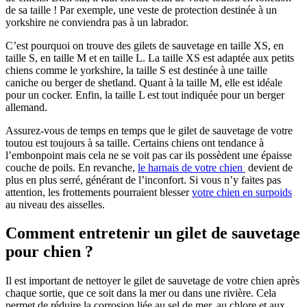
de sa taille ! Par exemple, une veste de protection destinée à un
yorkshire ne conviendra pas à un labrador.
C’est pourquoi on trouve des gilets de sauvetage en taille XS, en
taille S, en taille M et en taille L. La taille XS est adaptée aux petits
chiens comme le yorkshire, la taille S est destinée à une taille
caniche ou berger de shetland. Quant à la taille M, elle est idéale
pour un cocker. Enfin, la taille L est tout indiquée pour un berger
allemand.
Assurez-vous de temps en temps que le gilet de sauvetage de votre
toutou est toujours à sa taille. Certains chiens ont tendance à
l’embonpoint mais cela ne se voit pas car ils possèdent une épaisse
couche de poils. En revanche,
le harnais de votre chien
devient de
plus en plus serré, générant de l’inconfort. Si vous n’y faites pas
attention, les frottements pourraient blesser
votre chien en surpoids
au niveau des aisselles.
Comment entretenir un gilet de sauvetage
pour chien ?
Il est important de nettoyer le gilet de sauvetage de votre chien après
chaque sortie, que ce soit dans la mer ou dans une rivière. Cela
permet de réduire la corrosion liée au sel de mer, au chlore et aux