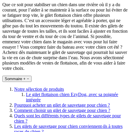
Que ce soit pour stabiliser un chien dans une rivière où il y a du
courant, pour l’aider à se maintenir à la surface ou pour lui éviter de
se fatiguer trop vite, le gilet flottaison chien offre plusieurs
utilisations. C’est un accessoire léger et agréable à porter, qui ne
gêne pas du tout les mouvements du toutou. Il existe des gilets de
sauvetage de toutes les tailles, et ils sont faciles à ajuster en fonction
du tour de ventre et du tour de cou de l’animal. Si possible,
emmenez votre chien dans le magasin avec vous pour lui faire
essayer ! Vous comptez faire du bateau avec votre chien cet été ?
Achetez dès maintenant le gilet de sauvetage qui pourrait lui sauver
la vie en cas de chute surprise dans l’eau. Nous avons sélectionné
plusieurs modèles de vestes de flottaison, afin de vous aider à faire
votre choix.
Sommaire
+
−
Notre sélection de produits
Le gilet flottaison chien EzyDog, avec sa poignée
intégrée
Pourquoi acheter un gilet de sauvetage pour chien ?
Comment choisir un gilet de sauvetage pour chien ?
Quels sont les différents types de gilets de sauvetage pour
chien ?
Les gilets de sauvetage pour chien conviennent-ils à toutes
races de chien ?