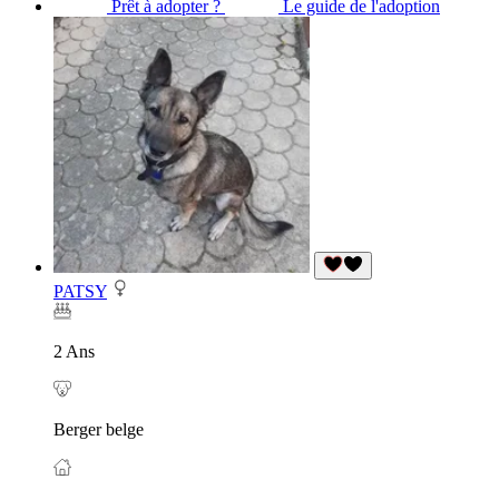
Prêt à adopter ?
Le guide de l'adoption
PATSY
2 Ans
Berger belge