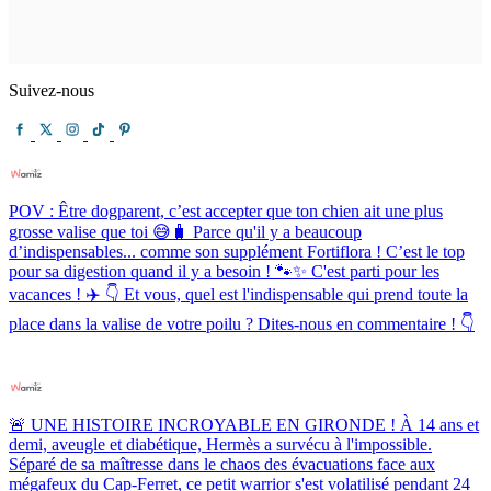
Suivez-nous
POV : Être dogparent, c’est accepter que ton chien ait une plus
grosse valise que toi 😅🧳 Parce qu'il y a beaucoup
d’indispensables... comme son supplément Fortiflora ! C’est le top
pour sa digestion quand il y a besoin ! 🐾✨ C'est parti pour les
vacances ! ✈️ 👇 Et vous, quel est l'indispensable qui prend toute la
place dans la valise de votre poilu ? Dites-nous en commentaire ! 👇
🚨 UNE HISTOIRE INCROYABLE EN GIRONDE ! À 14 ans et
demi, aveugle et diabétique, Hermès a survécu à l'impossible.
Séparé de sa maîtresse dans le chaos des évacuations face aux
mégafeux du Cap-Ferret, ce petit warrior s'est volatilisé pendant 24