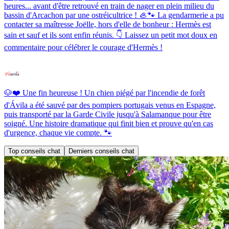
heures... avant d'être retrouvé en train de nager en plein milieu du
bassin d'Arcachon par une ostréicultrice ! 🦪🐾 La gendarmerie a pu
contacter sa maîtresse Joëlle, hors d'elle de bonheur : Hermès est
sain et sauf et ils sont enfin réunis. 👇 Laissez un petit mot doux en
commentaire pour célébrer le courage d'Hermès !
🐶❤️ Une fin heureuse ! Un chien piégé par l'incendie de forêt
d'Ávila a été sauvé par des pompiers portugais venus en Espagne,
puis transporté par la Garde Civile jusqu'à Salamanque pour être
soigné. Une histoire dramatique qui finit bien et prouve qu'en cas
d'urgence, chaque vie compte. 🐾
Top conseils chat
Derniers conseils chat