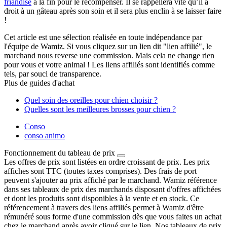
friandise
à la fin pour le récompenser. Il se rappellera vite qu’il a
droit à un gâteau après son soin et il sera plus enclin à se laisser faire
!
Cet article est une sélection réalisée en toute indépendance par
l'équipe de Wamiz. Si vous cliquez sur un lien dit "lien affilié", le
marchand nous reverse une commission. Mais cela ne change rien
pour vous et votre animal ! Les liens affiliés sont identifiés comme
tels, par souci de transparence.
Plus de guides d'achat
Quel soin des oreilles pour chien choisir ?
Quelles sont les meilleures brosses pour chien ?
Conso
conso animo
Fonctionnement du tableau de prix
Les offres de prix sont listées en ordre croissant de prix. Les prix
affiches sont TTC (toutes taxes comprises). Des frais de port
peuvent s'ajouter au prix affiché par le marchand. Wamiz référence
dans ses tableaux de prix des marchands disposant d'offres affichées
et dont les produits sont disponibles à la vente et en stock. Ce
référencement à travers des liens affiliés permet à Wamiz d'être
rémunéré sous forme d'une commission dès que vous faites un achat
chez le marchand après avoir cliqué sur le lien. Nos tableaux de prix