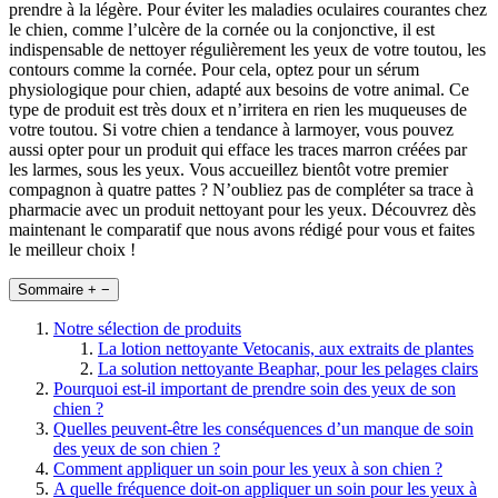
prendre à la légère. Pour éviter les maladies oculaires courantes chez
le chien, comme l’ulcère de la cornée ou la conjonctive, il est
indispensable de nettoyer régulièrement les yeux de votre toutou, les
contours comme la cornée. Pour cela, optez pour un sérum
physiologique pour chien, adapté aux besoins de votre animal. Ce
type de produit est très doux et n’irritera en rien les muqueuses de
votre toutou. Si votre chien a tendance à larmoyer, vous pouvez
aussi opter pour un produit qui efface les traces marron créées par
les larmes, sous les yeux. Vous accueillez bientôt votre premier
compagnon à quatre pattes ? N’oubliez pas de compléter sa trace à
pharmacie avec un produit nettoyant pour les yeux. Découvrez dès
maintenant le comparatif que nous avons rédigé pour vous et faites
le meilleur choix !
Sommaire
+
−
Notre sélection de produits
La lotion nettoyante Vetocanis, aux extraits de plantes
La solution nettoyante Beaphar, pour les pelages clairs
Pourquoi est-il important de prendre soin des yeux de son
chien ?
Quelles peuvent-être les conséquences d’un manque de soin
des yeux de son chien ?
Comment appliquer un soin pour les yeux à son chien ?
A quelle fréquence doit-on appliquer un soin pour les yeux à