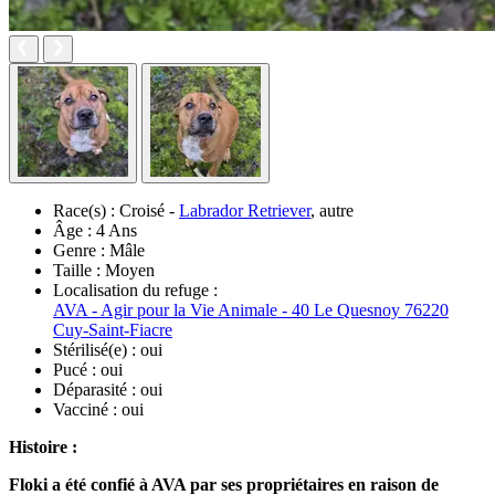
Race(s) :
Croisé -
Labrador Retriever
, autre
Âge :
4 Ans
Genre :
Mâle
Taille :
Moyen
Localisation du refuge :
AVA - Agir pour la Vie Animale - 40 Le Quesnoy 76220
Cuy-Saint-Fiacre
Stérilisé(e) :
oui
Pucé :
oui
Déparasité :
oui
Vacciné :
oui
Histoire :
Floki a été confié à AVA par ses propriétaires en raison de