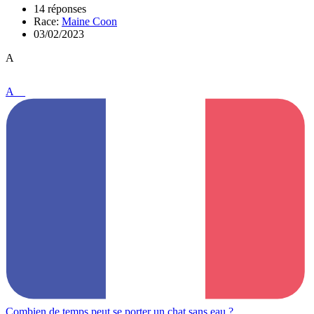
14 réponses
Race:
Maine Coon
03/02/2023
A
A__
Combien de temps peut se porter un chat sans eau ?