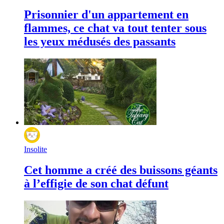
Prisonnier d'un appartement en
flammes, ce chat va tout tenter sous
les yeux médusés des passants
Insolite
Cet homme a créé des buissons géants
à l’effigie de son chat défunt