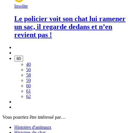
Insolite
Le policier voit son chat lui ramener
un sac, il regarde dedans et n’en
revient pas !
60
40
50
58
59
60
61
62
Vous pourriez être intéressé par…
Histoires d'animaux
Histoires de chat