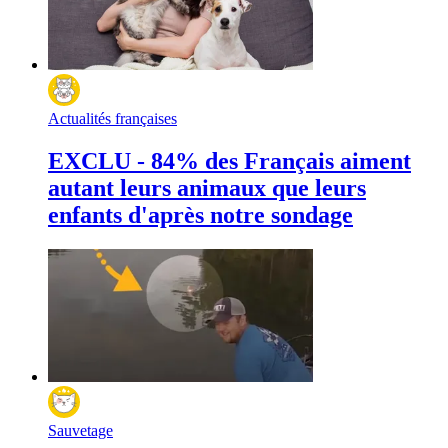
Actualités françaises
EXCLU - 84% des Français aiment
autant leurs animaux que leurs
enfants d'après notre sondage
Sauvetage