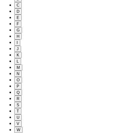
C
D
E
F
G
H
I
J
K
L
M
N
O
P
Q
R
S
T
U
V
W