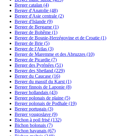
Berger catalan
(4)
Berger d'Anatolie
(48)
Berger d'Asie centrale
(2)
Berger d'Islande
(9)
Berger de Bergame
(1)
Berger de Bohême
(1)
Berger de Bosnie-Herzégovine et de Croatie
(1)
Berger de Brie
(5)
Berger de l'Atlas
(3)
Berger de Maremme et des Abruzzes
(10)
Berger de Picardie
(7)
Berger des Pyrénées
(51)
Berger des Shetland
(229)
Berger du Caucase
(16)
Berger du massif du Karst
(1)
Berger finnois de Laponie
(8)
Berger hollandais
(43)
Berger polonais de plaine
(5)
Berger polonais de Podhale
(19)
Berger portugais
(3)
Berger yougoslave
(9)
Bichon à poil frisé
(132)
Bichon bolonais
(7)
Bichon havanais
(67)