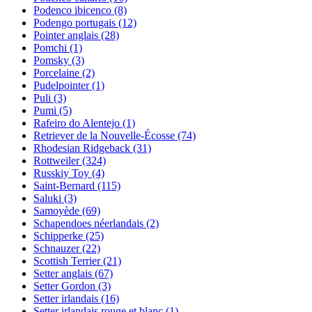
Podenco ibicenco
(8)
Podengo portugais
(12)
Pointer anglais
(28)
Pomchi
(1)
Pomsky
(3)
Porcelaine
(2)
Pudelpointer
(1)
Puli
(3)
Pumi
(5)
Rafeiro do Alentejo
(1)
Retriever de la Nouvelle-Écosse
(74)
Rhodesian Ridgeback
(31)
Rottweiler
(324)
Russkiy Toy
(4)
Saint-Bernard
(115)
Saluki
(3)
Samoyède
(69)
Schapendoes néerlandais
(2)
Schipperke
(25)
Schnauzer
(22)
Scottish Terrier
(21)
Setter anglais
(67)
Setter Gordon
(3)
Setter irlandais
(16)
Setter irlandais rouge et blanc
(1)