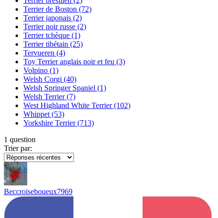
Terrier brésilien
(2)
Terrier de Boston
(72)
Terrier japonais
(2)
Terrier noir russe
(2)
Terrier tchèque
(1)
Terrier tibétain
(25)
Tervueren
(4)
Toy Terrier anglais noir et feu
(3)
Volpino
(1)
Welsh Corgi
(40)
Welsh Springer Spaniel
(1)
Welsh Terrier
(7)
West Highland White Terrier
(102)
Whippet
(53)
Yorkshire Terrier
(713)
1 question
Trier par:
Beccroiseboueux7969