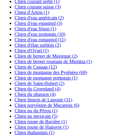
Chien courant serbe
(1)
Chien courant suisse
(3)
Chien d'Artois
(1)
Chien d'eau américain
(2)
Chien d'eau espagnol
(3)
Chien d'eau frison
(1)
Chien d'eau portugais
(10)
Chien d'eau romagnol
(11)
Chien d'élan suédois
(2)
Chien d'Oysel
(1)
Chien de berger de Majorque
(2)
Chien de berger roumain de Mioritza
(1)
Chien de Canaan
(12)
Chien de montagne des Pyrénées
(69)
Chien de montagne portugais
(1)
Chien de Saint-Hubert
(2)
Chien du Groenland
(4)
Chien du pharaon
(4)
Chien finnois de Laponie
(31)
Chien norvégien de Macareux
(6)
Chien nu du Pérou
(1)
Chien nu mexicain
(5)
Chien rouge de Bavière
(1)
Chien rouge de Hanovre
(1)
Chien thaïlandais
(1)