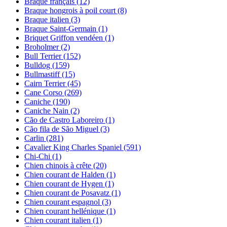
Braque français
(12)
Braque hongrois à poil court
(8)
Braque italien
(3)
Braque Saint-Germain
(1)
Briquet Griffon vendéen
(1)
Broholmer
(2)
Bull Terrier
(152)
Bulldog
(159)
Bullmastiff
(15)
Cairn Terrier
(45)
Cane Corso
(269)
Caniche
(190)
Caniche Nain
(2)
Cão de Castro Laboreiro
(1)
Cão fila de São Miguel
(3)
Carlin
(281)
Cavalier King Charles Spaniel
(591)
Chi-Chi
(1)
Chien chinois à crête
(20)
Chien courant de Halden
(1)
Chien courant de Hygen
(1)
Chien courant de Posavatz
(1)
Chien courant espagnol
(3)
Chien courant hellénique
(1)
Chien courant italien
(1)