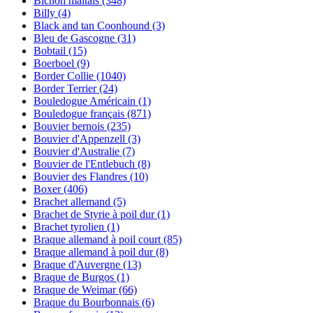
Bichon maltais
(348)
Billy
(4)
Black and tan Coonhound
(3)
Bleu de Gascogne
(31)
Bobtail
(15)
Boerboel
(9)
Border Collie
(1040)
Border Terrier
(24)
Bouledogue Américain
(1)
Bouledogue français
(871)
Bouvier bernois
(235)
Bouvier d'Appenzell
(3)
Bouvier d'Australie
(7)
Bouvier de l'Entlebuch
(8)
Bouvier des Flandres
(10)
Boxer
(406)
Brachet allemand
(5)
Brachet de Styrie à poil dur
(1)
Brachet tyrolien
(1)
Braque allemand à poil court
(85)
Braque allemand à poil dur
(8)
Braque d'Auvergne
(13)
Braque de Burgos
(1)
Braque de Weimar
(66)
Braque du Bourbonnais
(6)