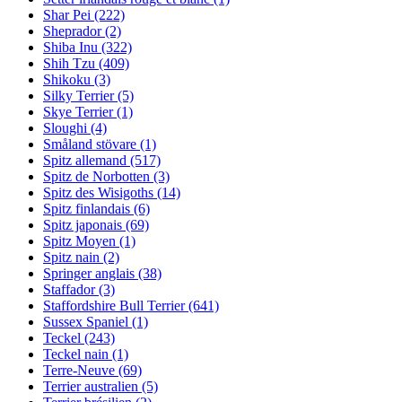
Shar Pei
(222)
Sheprador
(2)
Shiba Inu
(322)
Shih Tzu
(409)
Shikoku
(3)
Silky Terrier
(5)
Skye Terrier
(1)
Sloughi
(4)
Småland stövare
(1)
Spitz allemand
(517)
Spitz de Norbotten
(3)
Spitz des Wisigoths
(14)
Spitz finlandais
(6)
Spitz japonais
(69)
Spitz Moyen
(1)
Spitz nain
(2)
Springer anglais
(38)
Staffador
(3)
Staffordshire Bull Terrier
(641)
Sussex Spaniel
(1)
Teckel
(243)
Teckel nain
(1)
Terre-Neuve
(69)
Terrier australien
(5)