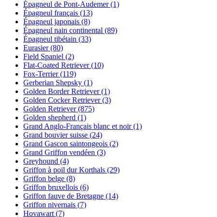
Épagneul de Pont-Audemer
(1)
Épagneul français
(13)
Épagneul japonais
(8)
Épagneul nain continental
(89)
Épagneul tibétain
(33)
Eurasier
(80)
Field Spaniel
(2)
Flat-Coated Retriever
(10)
Fox-Terrier
(119)
Gerberian Shepsky
(1)
Golden Border Retriever
(1)
Golden Cocker Retriever
(3)
Golden Retriever
(875)
Golden shepherd
(1)
Grand Anglo-Français blanc et noir
(1)
Grand bouvier suisse
(24)
Grand Gascon saintongeois
(2)
Grand Griffon vendéen
(3)
Greyhound
(4)
Griffon à poil dur Korthals
(29)
Griffon belge
(8)
Griffon bruxellois
(6)
Griffon fauve de Bretagne
(14)
Griffon nivernais
(7)
Hovawart
(7)