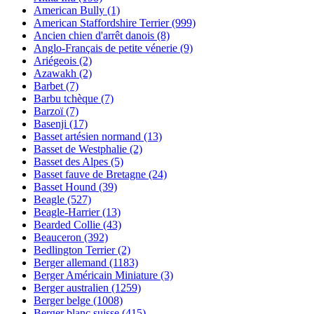
American Bully
(1)
American Staffordshire Terrier
(999)
Ancien chien d'arrêt danois
(8)
Anglo-Français de petite vénerie
(9)
Ariégeois
(2)
Azawakh
(2)
Barbet
(7)
Barbu tchèque
(7)
Barzoï
(7)
Basenji
(17)
Basset artésien normand
(13)
Basset de Westphalie
(2)
Basset des Alpes
(5)
Basset fauve de Bretagne
(24)
Basset Hound
(39)
Beagle
(527)
Beagle-Harrier
(13)
Bearded Collie
(43)
Beauceron
(392)
Bedlington Terrier
(2)
Berger allemand
(1183)
Berger Américain Miniature
(3)
Berger australien
(1259)
Berger belge
(1008)
Berger blanc suisse
(415)