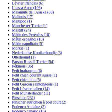
Lévrier irlandais
(6)
Lhassa Apso
(106)
Malamute de l'Alaska
(88)
Malinois
(17)
Maltipoo
(1)
Manchester Terrier
(1)
Mastiff
(24)
Mâtin des Pyrénées
(10)
Mâtin espagnol
(10)
Mâtin napolitain
(5)
Morkie
(1)
Nederlandse Kooikerhondje
(3)
Otterhound
(1)
Parson Russell Terrier
(54)
Pékinois
(36)
Petit brabançon
(6)
Petit chien courant suisse
(1)
Petit chien lion
(5)
Petit Gascon saintongeois
(1)
Petit Lévrier italien
(14)
Petit Münsterländer
(11)
Pinscher
(231)
Pinscher autrichien à poil court
(2)
Podenco Andaluz
(2)
Podenco canario
(16)