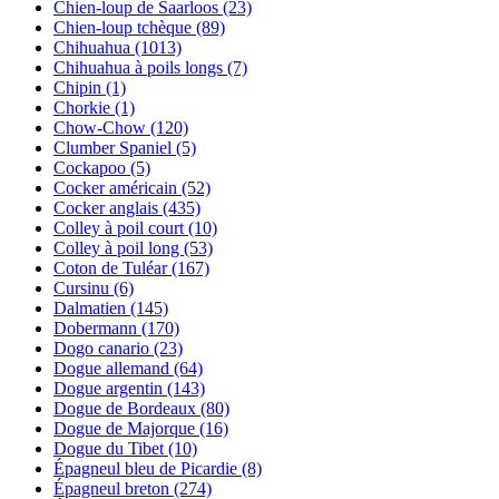
Chien-loup de Saarloos
(23)
Chien-loup tchèque
(89)
Chihuahua
(1013)
Chihuahua à poils longs
(7)
Chipin
(1)
Chorkie
(1)
Chow-Chow
(120)
Clumber Spaniel
(5)
Cockapoo
(5)
Cocker américain
(52)
Cocker anglais
(435)
Colley à poil court
(10)
Colley à poil long
(53)
Coton de Tuléar
(167)
Cursinu
(6)
Dalmatien
(145)
Dobermann
(170)
Dogo canario
(23)
Dogue allemand
(64)
Dogue argentin
(143)
Dogue de Bordeaux
(80)
Dogue de Majorque
(16)
Dogue du Tibet
(10)
Épagneul bleu de Picardie
(8)
Épagneul breton
(274)