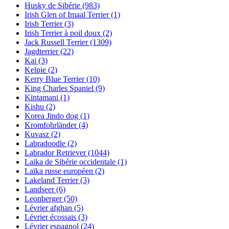
Husky de Sibérie
(983)
Irish Glen of Imaal Terrier
(1)
Irish Terrier
(3)
Irish Terrier à poil doux
(2)
Jack Russell Terrier
(1309)
Jagdterrier
(22)
Kai
(3)
Kelpie
(2)
Kerry Blue Terrier
(10)
King Charles Spaniel
(9)
Kintamani
(1)
Kishu
(2)
Korea Jindo dog
(1)
Kromfohrländer
(4)
Kuvasz
(2)
Labradoodle
(2)
Labrador Retriever
(1044)
Laika de Sibérie occidentale
(1)
Laïka russe européen
(2)
Lakeland Terrier
(3)
Landseer
(6)
Leonberger
(50)
Lévrier afghan
(5)
Lévrier écossais
(3)
Lévrier espagnol
(24)