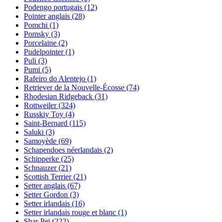
Podengo portugais
(12)
Pointer anglais
(28)
Pomchi
(1)
Pomsky
(3)
Porcelaine
(2)
Pudelpointer
(1)
Puli
(3)
Pumi
(5)
Rafeiro do Alentejo
(1)
Retriever de la Nouvelle-Écosse
(74)
Rhodesian Ridgeback
(31)
Rottweiler
(324)
Russkiy Toy
(4)
Saint-Bernard
(115)
Saluki
(3)
Samoyède
(69)
Schapendoes néerlandais
(2)
Schipperke
(25)
Schnauzer
(21)
Scottish Terrier
(21)
Setter anglais
(67)
Setter Gordon
(3)
Setter irlandais
(16)
Setter irlandais rouge et blanc
(1)
Shar Pei
(222)