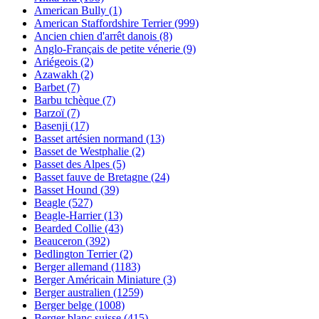
American Bully
(1)
American Staffordshire Terrier
(999)
Ancien chien d'arrêt danois
(8)
Anglo-Français de petite vénerie
(9)
Ariégeois
(2)
Azawakh
(2)
Barbet
(7)
Barbu tchèque
(7)
Barzoï
(7)
Basenji
(17)
Basset artésien normand
(13)
Basset de Westphalie
(2)
Basset des Alpes
(5)
Basset fauve de Bretagne
(24)
Basset Hound
(39)
Beagle
(527)
Beagle-Harrier
(13)
Bearded Collie
(43)
Beauceron
(392)
Bedlington Terrier
(2)
Berger allemand
(1183)
Berger Américain Miniature
(3)
Berger australien
(1259)
Berger belge
(1008)
Berger blanc suisse
(415)