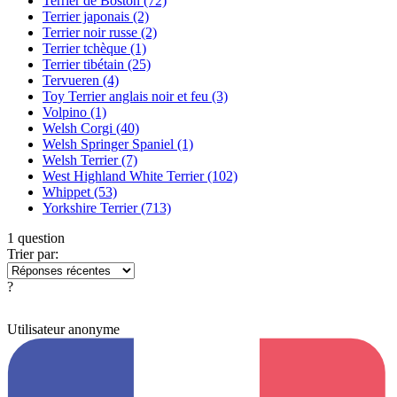
Terrier de Boston
(72)
Terrier japonais
(2)
Terrier noir russe
(2)
Terrier tchèque
(1)
Terrier tibétain
(25)
Tervueren
(4)
Toy Terrier anglais noir et feu
(3)
Volpino
(1)
Welsh Corgi
(40)
Welsh Springer Spaniel
(1)
Welsh Terrier
(7)
West Highland White Terrier
(102)
Whippet
(53)
Yorkshire Terrier
(713)
1 question
Trier par:
?
Utilisateur anonyme