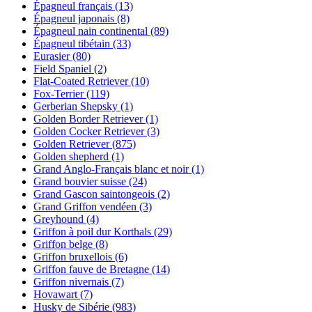
Épagneul français
(13)
Épagneul japonais
(8)
Épagneul nain continental
(89)
Épagneul tibétain
(33)
Eurasier
(80)
Field Spaniel
(2)
Flat-Coated Retriever
(10)
Fox-Terrier
(119)
Gerberian Shepsky
(1)
Golden Border Retriever
(1)
Golden Cocker Retriever
(3)
Golden Retriever
(875)
Golden shepherd
(1)
Grand Anglo-Français blanc et noir
(1)
Grand bouvier suisse
(24)
Grand Gascon saintongeois
(2)
Grand Griffon vendéen
(3)
Greyhound
(4)
Griffon à poil dur Korthals
(29)
Griffon belge
(8)
Griffon bruxellois
(6)
Griffon fauve de Bretagne
(14)
Griffon nivernais
(7)
Hovawart
(7)
Husky de Sibérie
(983)