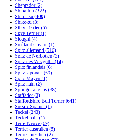
Sheprador
(2)
Shiba Inu
(322)
Shih Tzu
(409)
Shikoku
(3)
Silky Terrier
(5)
Skye Terrier
(1)
Sloughi
(4)
Småland stövare
(1)
Spitz allemand
(516)
Spitz de Norbotten
(3)
Spitz des Wisigoths
(14)
Spitz finlandais
(6)
Spitz japonais
(69)
Spitz Moyen
(1)
Spitz nain
(2)
Springer anglais
(38)
Staffador
(3)
Staffordshire Bull Terrier
(641)
Sussex Spaniel
(1)
Teckel
(243)
Teckel nain
(1)
Terre-Neuve
(69)
Terrier australien
(5)
Terrier brésilien
(2)