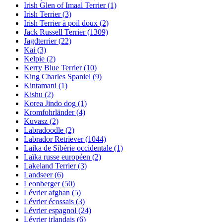
Irish Glen of Imaal Terrier
(1)
Irish Terrier
(3)
Irish Terrier à poil doux
(2)
Jack Russell Terrier
(1309)
Jagdterrier
(22)
Kai
(3)
Kelpie
(2)
Kerry Blue Terrier
(10)
King Charles Spaniel
(9)
Kintamani
(1)
Kishu
(2)
Korea Jindo dog
(1)
Kromfohrländer
(4)
Kuvasz
(2)
Labradoodle
(2)
Labrador Retriever
(1044)
Laika de Sibérie occidentale
(1)
Laïka russe européen
(2)
Lakeland Terrier
(3)
Landseer
(6)
Leonberger
(50)
Lévrier afghan
(5)
Lévrier écossais
(3)
Lévrier espagnol
(24)
Lévrier irlandais
(6)