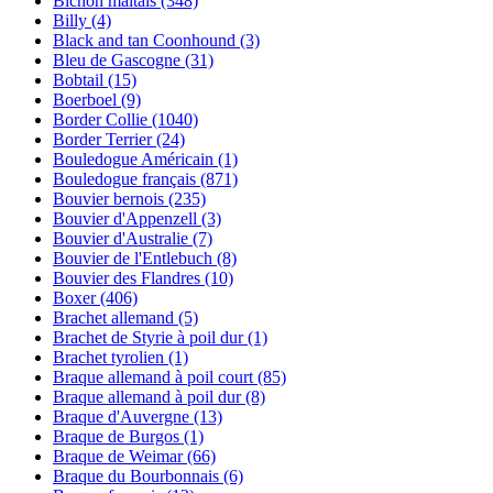
Bichon maltais
(348)
Billy
(4)
Black and tan Coonhound
(3)
Bleu de Gascogne
(31)
Bobtail
(15)
Boerboel
(9)
Border Collie
(1040)
Border Terrier
(24)
Bouledogue Américain
(1)
Bouledogue français
(871)
Bouvier bernois
(235)
Bouvier d'Appenzell
(3)
Bouvier d'Australie
(7)
Bouvier de l'Entlebuch
(8)
Bouvier des Flandres
(10)
Boxer
(406)
Brachet allemand
(5)
Brachet de Styrie à poil dur
(1)
Brachet tyrolien
(1)
Braque allemand à poil court
(85)
Braque allemand à poil dur
(8)
Braque d'Auvergne
(13)
Braque de Burgos
(1)
Braque de Weimar
(66)
Braque du Bourbonnais
(6)