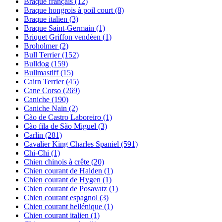
Braque français
(12)
Braque hongrois à poil court
(8)
Braque italien
(3)
Braque Saint-Germain
(1)
Briquet Griffon vendéen
(1)
Broholmer
(2)
Bull Terrier
(152)
Bulldog
(159)
Bullmastiff
(15)
Cairn Terrier
(45)
Cane Corso
(269)
Caniche
(190)
Caniche Nain
(2)
Cão de Castro Laboreiro
(1)
Cão fila de São Miguel
(3)
Carlin
(281)
Cavalier King Charles Spaniel
(591)
Chi-Chi
(1)
Chien chinois à crête
(20)
Chien courant de Halden
(1)
Chien courant de Hygen
(1)
Chien courant de Posavatz
(1)
Chien courant espagnol
(3)
Chien courant hellénique
(1)
Chien courant italien
(1)