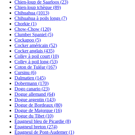
Chien-loup de Saarloos
(23)
Chien-loup tchèque
(89)
Chihuahua
(1013)
Chihuahua à poils longs
(7)
Chorkie
(1)
Chow-Chow
(120)
Clumber Spaniel
(5)
Cockapoo
(5)
Cocker américain
(52)
Cocker anglais
(435)
Colley à poil court
(10)
Colley à poil long
(53)
Coton de Tuléar
(167)
Cursinu
(6)
Dalmatien
(145)
Dobermann
(170)
Dogo canario
(23)
Dogue allemand
(64)
Dogue argentin
(143)
Dogue de Bordeaux
(80)
Dogue de Majorque
(16)
Dogue du Tibet
(10)
Épagneul bleu de Picardie
(8)
Épagneul breton
(274)
Épagneul de Pont-Audemer
(1)