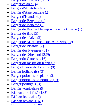
Berger catalan
(4)
Berger d'Anatolie
(48)
Berger d'Asie centrale
(2)
Berger d'Islande
(9)
Berger de Bergame
(1)
Berger de Bohême
(1)
Berger de Bosnie-Herzégovine et de Croatie
(1)
Berger de Brie
(5)
Berger de l'Atlas
(3)
Berger de Maremme et des Abruzzes
(10)
Berger de Picardie
(7)
Berger des Pyrénées
(51)
Berger des Shetland
(229)
Berger du Caucase
(16)
Berger du massif du Karst
(1)
Berger finnois de Laponie
(8)
Berger hollandais
(43)
Berger polonais de plaine
(5)
Berger polonais de Podhale
(19)
Berger portugais
(3)
Berger yougoslave
(9)
Bichon à poil frisé
(132)
Bichon bolonais
(7)
Bichon havanais
(67)