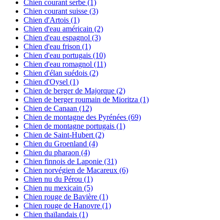
Chien courant serbe
(1)
Chien courant suisse
(3)
Chien d'Artois
(1)
Chien d'eau américain
(2)
Chien d'eau espagnol
(3)
Chien d'eau frison
(1)
Chien d'eau portugais
(10)
Chien d'eau romagnol
(11)
Chien d'élan suédois
(2)
Chien d'Oysel
(1)
Chien de berger de Majorque
(2)
Chien de berger roumain de Mioritza
(1)
Chien de Canaan
(12)
Chien de montagne des Pyrénées
(69)
Chien de montagne portugais
(1)
Chien de Saint-Hubert
(2)
Chien du Groenland
(4)
Chien du pharaon
(4)
Chien finnois de Laponie
(31)
Chien norvégien de Macareux
(6)
Chien nu du Pérou
(1)
Chien nu mexicain
(5)
Chien rouge de Bavière
(1)
Chien rouge de Hanovre
(1)
Chien thaïlandais
(1)