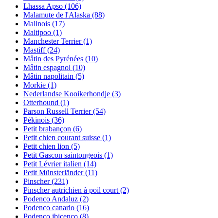
Lhassa Apso
(106)
Malamute de l'Alaska
(88)
Malinois
(17)
Maltipoo
(1)
Manchester Terrier
(1)
Mastiff
(24)
Mâtin des Pyrénées
(10)
Mâtin espagnol
(10)
Mâtin napolitain
(5)
Morkie
(1)
Nederlandse Kooikerhondje
(3)
Otterhound
(1)
Parson Russell Terrier
(54)
Pékinois
(36)
Petit brabançon
(6)
Petit chien courant suisse
(1)
Petit chien lion
(5)
Petit Gascon saintongeois
(1)
Petit Lévrier italien
(14)
Petit Münsterländer
(11)
Pinscher
(231)
Pinscher autrichien à poil court
(2)
Podenco Andaluz
(2)
Podenco canario
(16)
Podenco ibicenco
(8)